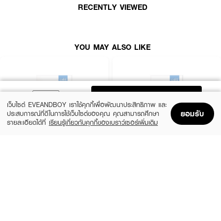
RECENTLY VIEWED
·
กันน้ำ
YOU MAY ALSO LIKE
ADD TO BAG
เว็บไซต์ EVEANDBOY เราใช้คุกกี้เพื่อพัฒนาประสิทธิภาพ และ
ยอมรับ
ประสบการณ์ที่ดีในการใช้เว็บไซต์ของคุณ คุณสามารถศึกษา
รายละเอียดได้ที่
เรียนรู้เกี่ยวกับคุกกี้ของเบราว์เซอร์เพิ่มเติม
Home
Home
Promotions
Promotions
Shopping Bag
Shopping Bag
Account
Account
CBG DEVICES
CBG DEVICES
Guasha Beam
Skin Warp
(34%)
(45%)
฿990
฿1,195
฿1,490
฿2,190
size 78 G
size 85 G