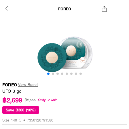
FOREO
FOREO
View Brand
UFO 3 go
฿2,699
Only 2 left
฿2,999
Save
฿300 (10%)
Size 140 G • 7350120791580