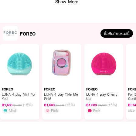
Show More
FOREO
ซื้อสินค้าแบรนด์นี้
ผลลัพธ์ที่ได้ :
FOREO UFO 3 go
เครื่องมาส์กหน้าอัจฉริยะข นาดเล็กกระทัดรัด บางเบาพกพา
ง่าย เพื่อผิวความชุ่มชื้นและสดใสทุกที่ทุกเวลา
·
ULTRA-HYGIENIC SILICONE ผลิตจากซิลิโคนคุณภาพสูง ต้านการสะสมของ
FOREO
FOREO
FOREO
FOR
แบคทีเรีย
LUNA 4 play Mint For
LUNA 4 play Tikle Me
LUNA 4 play Cherry
For 
You!
Pink!
Up!
Conf
·
Ultra-Fast Thermo-Therapy เทคโนโลยีการปล่อยความร้อนเพื่อเปิดรูขุมขน
Acid
(15%)
(15%)
(15%)
฿1,683
฿1,683
฿1,683
฿57
฿1,980
฿1,980
฿1,980
size
Mint
Pink
Pink
·
เทคโนโลยีการสั่น T-Sonic Pulsations ช่วยให้ผิวดูดซึมสารบำรุงต่างๆได้อย่างมี
ประสิทธิภาพยิ่งขึ้น และช่วยนวดผ่อนคลายผิวหน้า ให้ระบบไหลเวียนเลือดดีขึ้น
·
เทคโนโลยี LED แบบ Full Spectrum ให้ผิวของคุณได้รับการปรนนิบัติอย่าง
อ่อนโยนและล้ำลึก