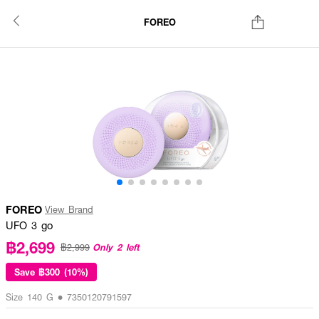
FOREO
FOREO
View Brand
UFO 3 go
฿2,699
Only 2 left
฿2,999
Save
฿300 (10%)
Size 140 G • 7350120791597