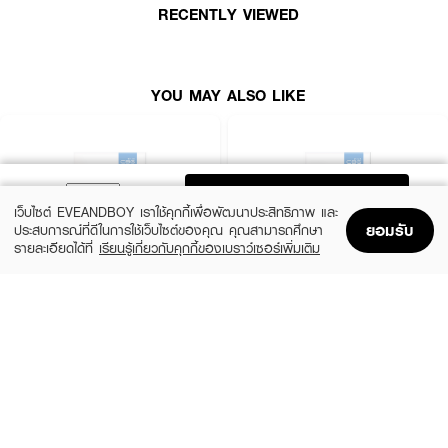
RECENTLY VIEWED
·
กันน้ำ
YOU MAY ALSO LIKE
ADD TO BAG
เว็บไซต์ EVEANDBOY เราใช้คุกกี้เพื่อพัฒนาประสิทธิภาพ และ
ยอมรับ
ประสบการณ์ที่ดีในการใช้เว็บไซต์ของคุณ คุณสามารถศึกษา
รายละเอียดได้ที่
เรียนรู้เกี่ยวกับคุกกี้ของเบราว์เซอร์เพิ่มเติม
Home
Home
Promotions
Promotions
Shopping Bag
Shopping Bag
Account
Account
CBG DEVICES
CBG DEVICES
Guasha Beam
Skin Warp
(34%)
(45%)
฿990
฿1,195
฿1,490
฿2,190
size 78 G
size 85 G