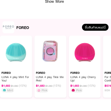
Show More
FOREO
ซื้อสินค้าแบรนด์นี้
ผลลัพธ์ที่ได้ :
FOREO UFO 3 go
เครื่องมาส์กหน้าอัจฉริยะข นาดเล็กกระทัดรัด บางเบาพกพา
ง่าย เพื่อผิวความชุ่มชื้นและสดใสทุกที่ทุกเวลา
·
ULTRA-HYGIENIC SILICONE ผลิตจากซิลิโคนคุณภาพสูง ต้านการสะสมของ
FOREO
FOREO
FOREO
FOR
แบคทีเรีย
LUNA 4 play Mint For
LUNA 4 play Tikle Me
LUNA 4 play Cherry
For 
You!
Pink!
Up!
Conf
·
Ultra-Fast Thermo-Therapy เทคโนโลยีการปล่อยความร้อนเพื่อเปิดรูขุมขน
Acid
(15%)
(15%)
(15%)
฿1,683
฿1,683
฿1,683
฿57
฿1,980
฿1,980
฿1,980
size
Mint
Pink
Pink
·
เทคโนโลยีการสั่น T-Sonic Pulsations ช่วยให้ผิวดูดซึมสารบำรุงต่างๆได้อย่างมี
ประสิทธิภาพยิ่งขึ้น และช่วยนวดผ่อนคลายผิวหน้า ให้ระบบไหลเวียนเลือดดีขึ้น
·
เทคโนโลยี LED แบบ Full Spectrum ให้ผิวของคุณได้รับการปรนนิบัติอย่าง
อ่อนโยนและล้ำลึก