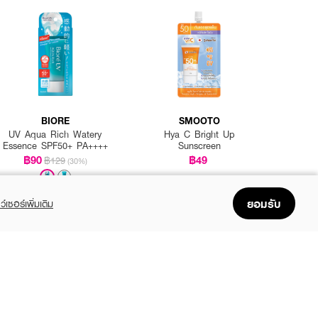
BIORE
SMOOTO
UV Aqua Rich Watery
Hya C Bright Up
Essence SPF50+ PA++++
Sunscreen
฿90
฿49
฿129
(30%)
ยอมรับ
ว์เซอร์เพิ่มเติม
้วยไฮยา 8D 💯