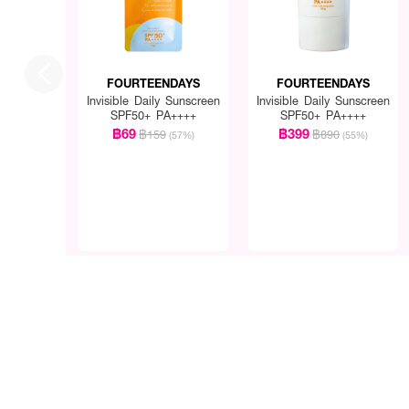
FOURTEENDAYS
FOURTEENDAYS
Invisible Daily Sunscreen
Invisible Daily Sunscreen
SPF50+ PA++++
SPF50+ PA++++
฿69
฿399
฿159
฿890
(57%)
(55%)