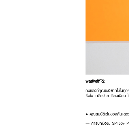
ผลลัพธ์ที่ได้:
กันแดดที่คุณจะอยากใช้ในทุก
ซึมไว เกลี่ยง่าย เรียบเนียน
● คุณสมบัติเด่นของกันแดด
— การปกป้อง: SPF50+ PA