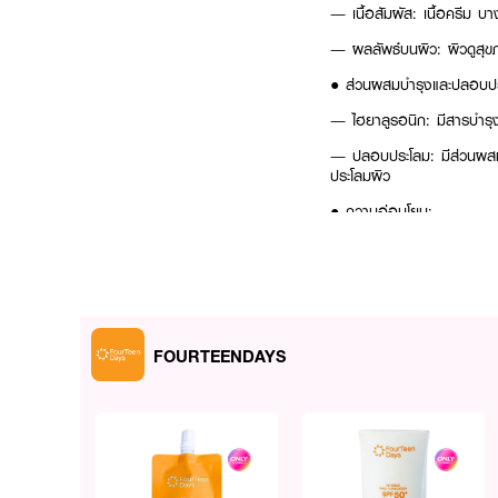
— เนื้อสัมผัส: เนื้อครีม บา
— ผลลัพธ์บนผิว: ผิวดูสุข
● ส่วนผสมบำรุงและปลอบปร
— ไฮยาลูรอนิก: มีสารบำรุง 
— ปลอบประโลม: มีส่วนผสม
ประโลมผิว
● ความอ่อนโยน:
— เหมาะสำหรับ: ทุกเพศ ทุก
— ปราศจากสารอันตราย: ป
● เลขที่ใบรับแจ้ง:
FOURTEENDAYS
— 13-1-6700033820