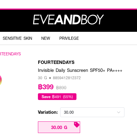
SENSITIVE SKIN
NEW
PRIVILEGE
RTEENDAYS
FOURTEENDAYS
Invisible Daily Sunscreen SPF50+ PA++++
30 G • 8859412812372
฿399
฿890
Save
฿491 (55%)
Variation:
30.00
30.00 G