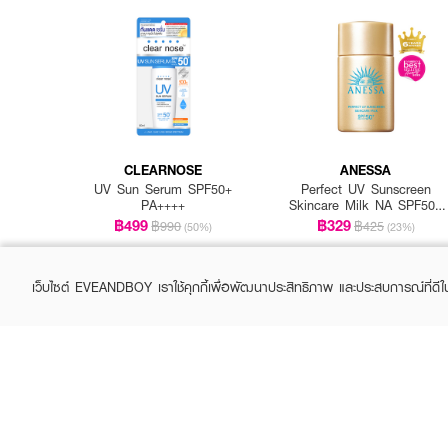
CLEARNOSE
ANESSA
UV Sun Serum SPF50+
Perfect UV Sunscreen
PA++++
Skincare Milk NA SPF50+
How To Use:
PA++++
฿499
฿329
฿990
฿425
(50%)
(23%)
● ทาให้ทั่วใบหน้าและลำคอ 
เว็บไซต์ EVEANDBOY เราใช้คุกกี้เพื่อพัฒนาประสิทธิภาพ และประสบการณ์ที่ดี
🌟 กันแดด Invisible Daily!