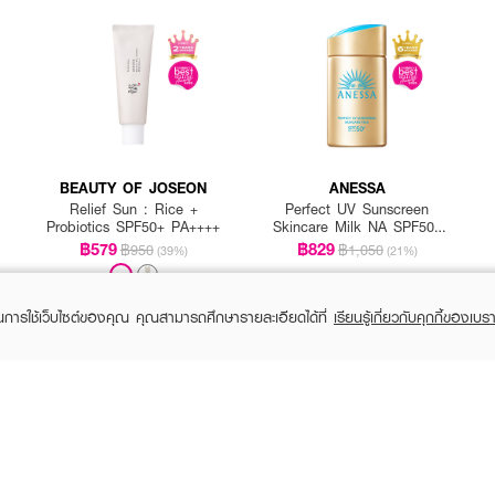
BEAUTY OF JOSEON
ANESSA
Relief Sun : Rice +
Perfect UV Sunscreen
Probiotics SPF50+ PA++++
Skincare Milk NA SPF50+
PA++++
฿579
฿829
฿950
฿1,050
(39%)
(21%)
ก่อนออกแดด 15-20 นาที (Full Size)
ในการใช้เว็บไซต์ของคุณ คุณสามารถศึกษารายละเอียดได้ที่
เรียนรู้เกี่ยวกับคุกกี้ของเบรา
 เนื้อซึมไวเบาดุจอากาศ ไม่วอก ไม่หนักหน้า ปกป้องครบ 3 มิติ พร้อมเติมน้ำให้ผิวด