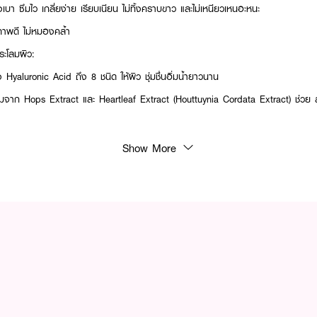
งเบา ซึมไว เกลี่ยง่าย เรียบเนียน ไม่ทิ้งคราบขาว และไม่เหนียวเหนอะหนะ
ภาพดี ไม่หมองคล้ำ
ะโลมผิว:
Hyaluronic Acid ถึง 8 ชนิด ให้ผิว ชุ่มชื่นอิ่มน้ำยาวนาน
จาก Hops Extract และ Heartleaf Extract (Houttuynia Cordata Extract) ช่ว
Show More
วัย และ ทุกสภาพผิว รวมถึง ผิวแพ้ง่าย ไม่ระคายเคือง อ่อนโยนกับผิว
ลอดภัย ปราศจากน้ำหอม แอลกอฮอล์ เอสเซนเชียลออยล์ พาราเบน และซิลิโคน