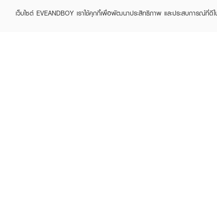
เว็บไซต์ EVEANDBOY เราใช้คุกกี้เพื่อพัฒนาประสิทธิภาพ และประสบการณ์ที่ดี
FRESHFUL
FRESHFUL
Crush Hair Color
Crush Hair Color Ash
฿69
฿69
฿89
฿89
(22%)
(22%)
• ผลลัพธ์สีสันสดใส
• ปกป้องผมด้วยเคราติน 
• ง่ายต่อการแบ่งใช้
• ขนาด 60ML