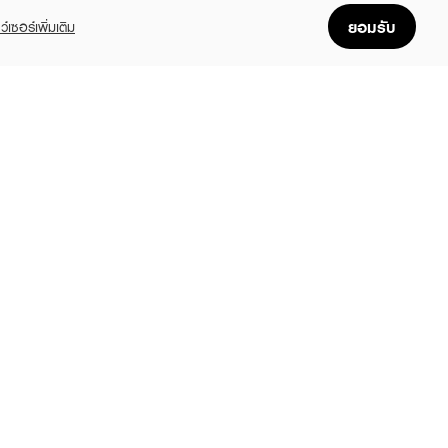
ยอมรับ
ว์เซอร์เพิ่มเติม
ESHFUL
FRESHFUL
lor Treatment
Hair Color Treatment
9
฿139
฿185
฿185
(25%)
(25%)