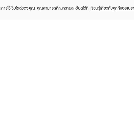
ในการใช้เว็บไซต์ของคุณ คุณสามารถศึกษารายละเอียดได้ที่
เรียนรู้เกี่ยวกับคุกกี้ของเบรา
FRESHFUL
FRESHFUL
FR
Crush Hair Color Ash
Hair Color Treatment
Hair Co
฿69
฿139
฿13
฿89
฿185
(22%)
(25%)
2,000 ppm
RECENTLY VIEWED