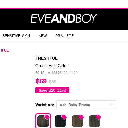
SENSITIVE SKIN
NEW
PRIVILEGE
HFUL
FRESHFUL
Crush Hair Color
60 ML • 8850512311123
฿69
฿89
Save
฿20 (22%)
Variation:
Ash Baby Brown