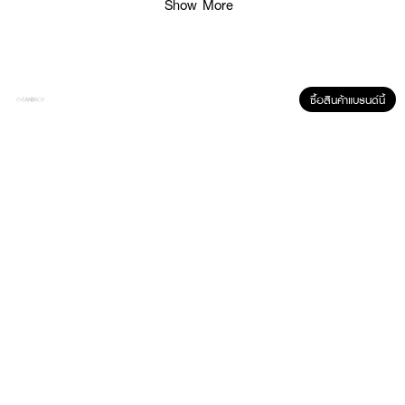
Show More
ซื้อสินค้าแบรนด์นี้
ผลลัพธ์ที่ได้ :
Freshful Hair Color Treatment Resting Beach Deep Blue ทรีทเม้นท์เปลี่ยนสี
ผมที่ใช้เม็ดสีนำเข้าจากฝรั่งเศสและมอบความชุ่มชื่นพร้อมบำรุงเส้นผมด้วย มิลค์เชค
ทรีทเม้นท์ที่เต็มไปด้วยสรรพคุณจาก นมเจจู นมฮอกไกโดโคโค่นัทมิลค์ อะโวคาโด
กล้วย และ น้ำผึ้ง ปราศจากสารตกค้างเช่นพีพีดี แอมโมเนีย เปอร์ออกไซด์
ซัลเฟต และ ซิลิโคน สนุกไปกับการเปลี่ยนสีผมได้เรื่อยๆ อย่างง่ายดายและ
ปลอดภัย