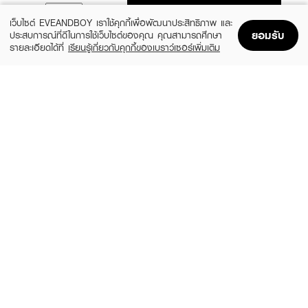
ADD TO BAG
เว็บไซต์ EVEANDBOY เราใช้คุกกี้เพื่อพัฒนาประสิทธิภาพ และ
ยอมรับ
ประสบการณ์ที่ดีในการใช้เว็บไซต์ของคุณ คุณสามารถศึกษา
รายละเอียดได้ที่
เรียนรู้เกี่ยวกับคุกกี้ของเบราว์เซอร์เพิ่มเติม
Home
Home
Promotions
Promotions
Shopping Bag
Shopping Bag
Account
Account
KOTA
KOTA
Color Cream Raven
Cosmetics Color Cream Whisper (Light
Ash Blonde)
฿159
(6%)
฿149
฿159
Natural Black
size 230 G
L'OREAL
DCASH