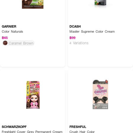
GARNIER
DCASH
Color Naturals
Master Supreme Color Cream
฿65
฿99
4 Variations
Caramel Brown
SCHWARZKOPF
FRESHFUL
Freshlight Cover Grey Permanent Cream
Crush Hair Color