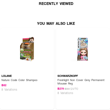
RECENTLY VIEWED
YOU MAY ALSO LIKE
LOLANE
SCHWARZKOPF
Nature Code Color Shampoo
Freshlight Non Cover Grey Permanent
Mousse Reg
฿82
(22%)
฿279
฿359
8 Variations
● มี 5,000 ppm มิลค์โปรตีน ให้ผมชุ่มชื้น และสีผมที่เด่นชัด
8 Variations
● ปราศจากสาร พีพีดี แอมโมเนีย เปอร์ออกไซด์ ซัลเฟต และ ซิลิโคน
● ขนาดสินค้า (กว้างxยาว) : 8.5x18.3 ซม.