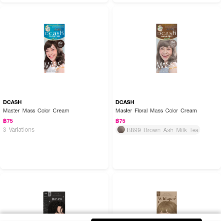
DCASH
DCASH
Master Mass Color Cream
Master Floral Mass Color Cream
฿75
฿75
3 Variations
B899 Brown Ash Milk Tea