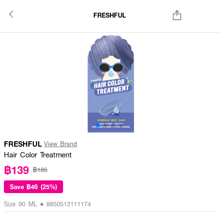
FRESHFUL
FRESHFUL
View Brand
Hair Color Treatment
฿139
฿185
Save
฿46 (25%)
Size 90 ML • 8850512111174