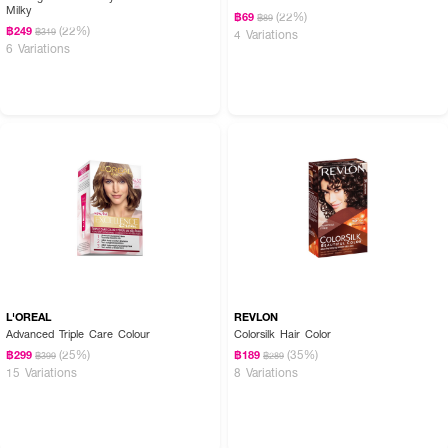
Milky
(22%)
฿69
฿89
(22%)
฿249
฿319
4 Variations
6 Variations
L'OREAL
REVLON
Advanced Triple Care Colour
Colorsilk Hair Color
(25%)
(35%)
฿299
฿189
฿399
฿289
15 Variations
8 Variations