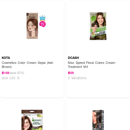
How To Use :
1. สระผมให้สะอาดโดยไม่ต้องใช้ครีมนวดผมและเช็ดให้แห้ง
2. สวมถุงมือให้เรียบร้อย
3. ชโลม Hair Color Treatment Drama Queen ให้ทั่วเส้นผมตามที่ต้องการ
4. ทิ้งไว้ 20-30 นาที (หรือนานกว่านี้ เพื่อสีที่สดขึ้น)
KOTA
DCASH
5. ล้างออกด้วยน้ำสะอาด
Cosmetics Color Cream Sepia (Ash
Max Speed Floral Colors Cream
Brown)
Treatment M4
(6%)
฿149
฿59
฿159
size 230 G
5 Variations