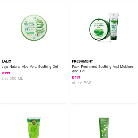
● ไม่มีแอลกอฮอล์ จึงใช้กับผิวหน้า ผิวแพ้ง่ายและผู้มีปัญหาสิวได้
● ปราศจากน้ำมัน พาราเบน จึงไม่อุดตัน
● ใช้ได้ทั้งผิวหน้า ผิวกาย และผม
● ขนาดสินค้า (กว้างxยาวxสูง) : 10.5x10.5x5.5 ซม.
How To Use :
เพียงทา Freshment Soothing And Moisture Aloe Gel ลงบริเวณผิวที่ผิวหน้า
ผิวกาย และผม ทาบ่อยได้ตามต้องการ ช่วยฟื้นบำรุงผิว ลดการระคายเคือง มอบ
LALIO
FRESHMENT
ความชุ่มชื้น ให้ผิวดูเรียบเนียน ได้ทุกสถานการณ์
Jeju Natural Aloe Vera Soothing Gel
Pack Freshment Soothing And Moisture
Aloe Gel
฿199
฿439
size 300 ML
size 2 PCS