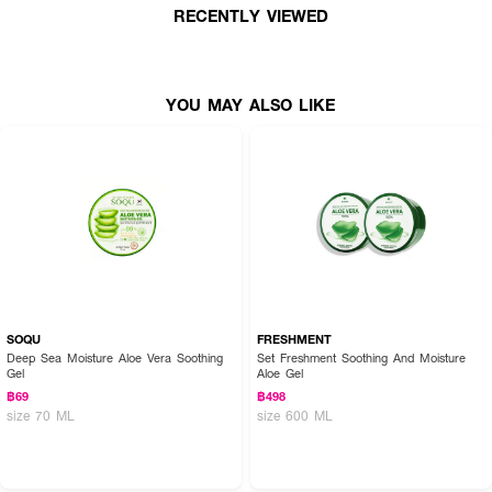
RECENTLY VIEWED
YOU MAY ALSO LIKE
● เนื้อเจลเข้มข้น ซึมซาบเร็ว ไม่เหนียวเหนอะหนะ
SOQU
FRESHMENT
Deep Sea Moisture Aloe Vera Soothing
Set Freshment Soothing And Moisture
● เติมชุ่มชื้นทันที ปรับสภาพสมดุลผิว โดยไม่ทิ้งความมันเหนอะหนะ ใช้เป็นมอยซ์
Gel
Aloe Gel
เจอร์ได้
฿69
฿498
size 70 ML
size 600 ML
● ฟื้นฟูผิวเสีย ช่วยบำรุงผิวให้เนียนนุ่มกักเก็บความชุ่มชื้นได้ยาวนาน ให้ผิวรู้สึกเย็น
สบาย ลดอาการแสบร้อน ระคายเคือง และสมานแผล
● ลดรอยแดง รอยสิว อาการแสบร้อนแดง ผิวเบิร์น และการระคายเคือง