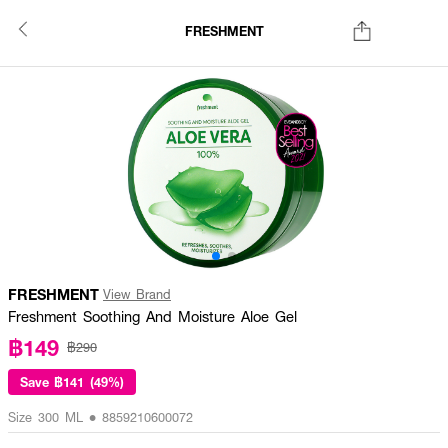
FRESHMENT
FRESHMENT
View Brand
Freshment Soothing And Moisture Aloe Gel
฿149
฿290
Save
฿141 (49%)
Size 300 ML • 8859210600072