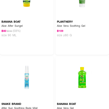
BANANA BOAT
PLANTNERY
Aloe After Sungel
Aloe Vera Soothing Gel
(58%)
฿80
฿109
฿190
size 90 ML
size 280 G
SNAKE BRAND
BANANA BOAT
After Sun Soothing Body Mist
Aloe Vera Gel