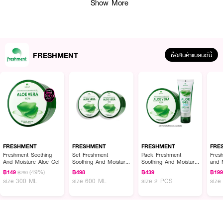
Show More
FRESHMENT
ซื้อสินค้าแบรนด์นี้
ผลลัพธ์ที่ได้ :
Freshment Soothing And Moisture Aloe Gel เจลว่านหางจระเข้เข้มข้น 100%
FRESHMENT
FRESHMENT
FRESHMENT
FRE
เนื้อเจลเข้มข้น ซึมซาบเร็ว ไม่เหนียวเหนอะหนะ ช่วยบำรุงผิวให้เนียนนุ่มกักเก็บความ
Freshment Soothing
Set Freshment
Pack Freshment
Fres
And Moisture Aloe Gel
Soothing And Moisture
Soothing And Moisture
and M
ชุ่มชื้นได้ยาวนาน ฟื้นฟูผิวที่ระคายเคือง ลดการอักเสบ และลดเลือนรอยดำ เหมาะ
Aloe Gel
Aloe Gel
Gel
(49%)
กับทุกสภาพผิว แม้ผิวแพ้ง่ายและมีปัญหาสิว สวยจบในกระปุกเดียว
฿149
฿498
฿439
฿19
฿290
size 300 ML
size 600 ML
size 2 PCS
size