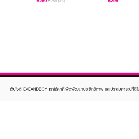
฿250
฿299
฿259
(3%)
เว็บไซต์ EVEANDBOY เราใช้คุกกี้เพื่อพัฒนาประสิทธิภาพ และประสบการณ์ที่ดี
ABOUT EVEANDBOY
CUS
Brand story
Online
Privacy Policy
Find a