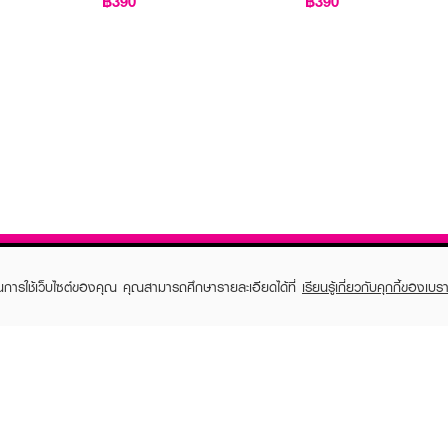
฿390
฿390
ในการใช้เว็บไซต์ของคุณ คุณสามารถศึกษารายละเอียดได้ที่
เรียนรู้เกี่ยวกับคุกกี้ของเบรา
TOMER CARE
EVEANDBOY MEMBER
 Shopping
Member registration
 store