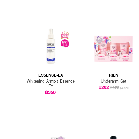
ESSENCE-EX
RIEN
Whitening Armpit Essence
Underarm Set
Ex
฿262
฿375
(30%)
฿350