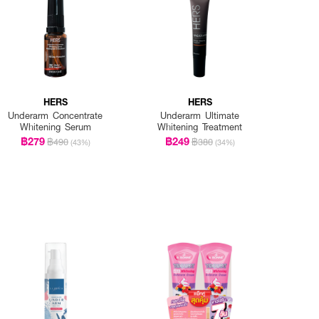
HERS
HERS
Underarm Concentrate
Underarm Ultimate
Whitening Serum
Whitening Treatment
฿279
฿249
฿490
฿380
(43%)
(34%)