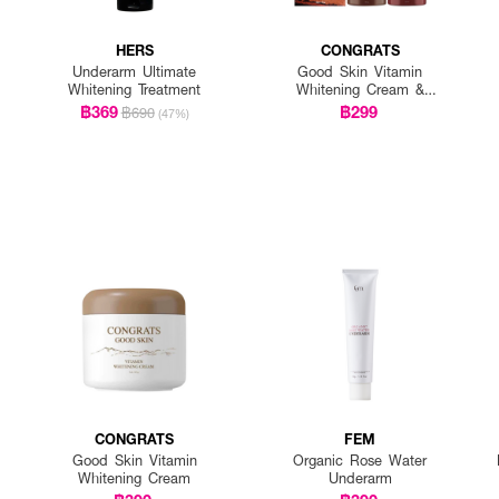
HERS
CONGRATS
Underarm Ultimate
Good Skin Vitamin
Whitening Treatment
Whitening Cream &
Congrats Intensive
฿369
฿299
฿690
(47%)
Brightening Cream (Set)
CONGRATS
FEM
Good Skin Vitamin
Organic Rose Water
Whitening Cream
Underarm