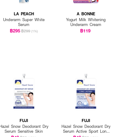
LA PEACH
A BONNE
Underarm Super White
Yogurt Milk Whitening
Serum
Underarm Cream
฿295
฿119
฿299
(1%)
FUJI
FUJI
Hazel Snow Deodorant Dry
Hazel Snow Deodorant Dry
Serum Sensitive Skin
Serum Active Sport Long
Lasting