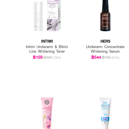
INTIMI
HERS
Intimi Underarm & Bikini
Underarm Concentrate
Line Whitening Toner
Whitening Serum
฿159
฿544
฿590
฿790
(73%)
(31%)