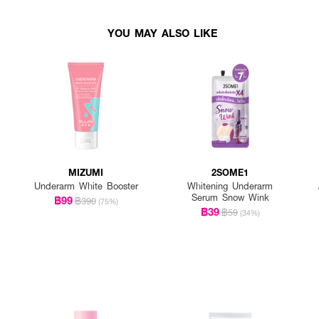
YOU MAY ALSO LIKE
MIZUMI
2SOME1
Underarm White Booster
Whitening Underarm
Serum Snow Wink​
฿99
฿390
(75%)
฿39
฿59
(34%)