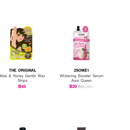
THE ORIGINAL
2SOME1
Aloe & Honey Gentle Wax
Whitening Booster Serum
Strips
Aura Queen
฿49
฿39
฿55
(29%)