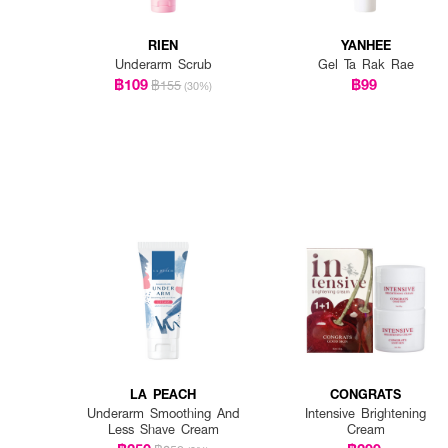
RIEN
YANHEE
Underarm Scrub
Gel Ta Rak Rae
฿109
฿99
฿155
(30%)
LA PEACH
CONGRATS
Underarm Smoothing And
Intensive Brightening
Less Shave Cream
Cream