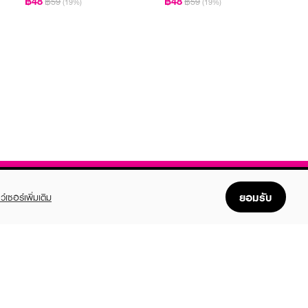
฿48
฿48
฿59
฿59
(19%)
(19%)
ยอมรับ
ว์เซอร์เพิ่มเติม
FOLLOW US