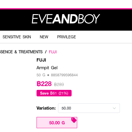
SENSITIVE SKIN
NEW
PRIVILEGE
SSENCE & TREATMENTS
/
FUJI
FUJI
Armpit Gel
50 G • 8858799596844
฿228
฿289
Save
฿61 (21%)
Variation:
50.00
50.00 G