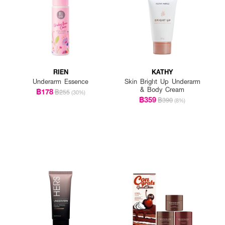
RIEN
KATHY
Underarm Essence
Skin Bright Up Underarm
& Body Cream
฿178
฿255
(30%)
฿359
฿390
(8%)