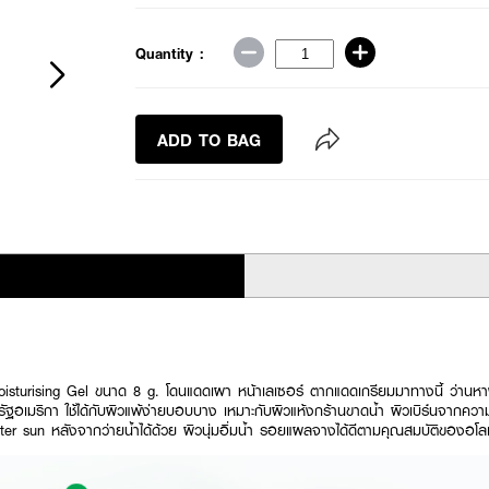
Quantity :
ADD TO BAG
turising Gel ขนาด 8 g. โดนแดดเผา หน้าเลเซอร์ ตากแดดเกรียมมาทางนี้ ว่านหางจร
อเมริกา ใช้ได้กับผิวแพ้ง่ายบอบบาง เหมาะกับผิวแห้งกร้านขาดน้ำ ผิวเบิร์นจากควา
er sun หลังจากว่ายน้ำได้ด้วย ผิวนุ่มอิ่มน้ำ รอยแผลจางได้ดีตามคุณสมบัติของอโลเวร