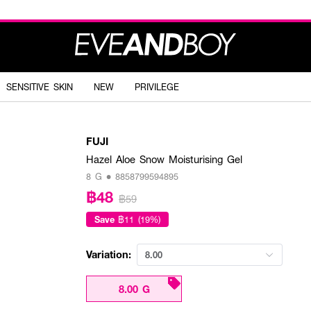
SENSITIVE SKIN
NEW
PRIVILEGE
FUJI
Hazel Aloe Snow Moisturising Gel
8 G • 8858799594895
฿48
฿59
Save
฿11 (19%)
Variation:
8.00
8.00 G