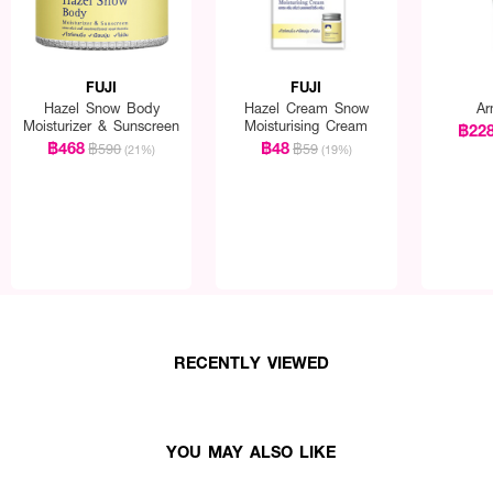
FUJI
FUJI
Hazel Snow Body
Hazel Cream Snow
Ar
Moisturizer & Sunscreen
Moisturising Cream
฿22
฿468
฿48
฿590
฿59
(21%)
(19%)
RECENTLY VIEWED
YOU MAY ALSO LIKE