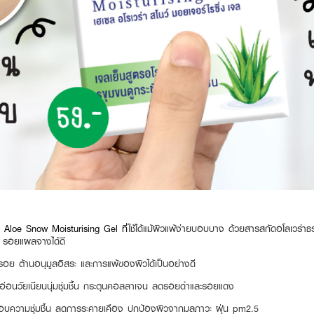
l Aloe Snow Moisturising Gel ที่
ใช้ได้แม้ผิวแพ้ง่ายบอบบาง ด้วยสารสกัดอโลเวร่าธ
้ำ รอยแผลจางได้ดี
วรอย ต้านอนุมูลอิสระ และการแพ้ของผิวได้เป็นอย่างดี
วอ่อนวัยเนียนนุ่มชุ่มชื้น กระตุนคอลลาเจน ลดรอยดำและรอยแดง
บความชุ่มชื้น ลดการระคายเคือง ปกป้องผิวจากมลภาวะ ฝุ่น pm2.5