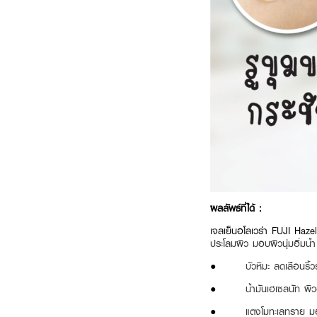
ผลลัพธ์ที่ได้ :
เจลเย็นอโลเวร่า FUJI Haze
ประโลมผิว มอบผิวนุ่มอิ่มน
●
บัวหิมะ ลดเลือนริ้
●
น้ำมันเฮเซลนัท ผิ
●
แตงโมทะเลทราย มอ