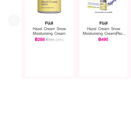
FUJI
FUJI
Hazel Cream Snow
Hazel Cream Snow
Moisturising Cream
Moisturising Cream(Pack
1 Get 1 Free)
฿288
฿490
฿359
(20%)