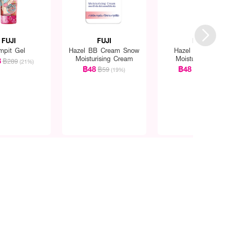
FUJI
FUJI
FUJI
mpit Gel
Hazel BB Cream Snow
Hazel Aloe Snow
Moisturising Cream
Moisturising Gel
8
฿289
(21%)
฿48
฿48
฿59
฿59
(19%)
(19%)