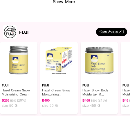
Show More
FUJI
ซื้อสินค้าแบรนด์นี้
ผลลัพธ์ที่ได้ :
ครีมภูเขาในตำนาน สูตรไข่มุก ช่วยบำรุงให้ผิวดูขาวเปล่งประกาย เป็นธรรมชาติ
เนียนนุ่ม หน้าไม่มัน
FUJI
FUJI
FUJI
FUJI
Hazel Cream Snow
Hazel Cream Snow
Hazel Snow Body
Haze
● FUJI Hazel Cream Snow Pearl
Moisturising Cream
Moisturising
Moisturizer &
Mois
Cream(Pack 1 Get 1
Sunscreen
(20%)
(21%)
฿288
฿490
฿468
฿48
฿359
฿590
Free)
● ฟูจิ เฮเซล ครีม สโนว์ เพิร์ล
size 50 G
size 50 G
size 450 G
size
● ครีมภูเขาในตำนาน สูตรไข่มุก
● ซึมไว ไม่เหนียวเหนอะหนะ ลดการอักเสบของผิว