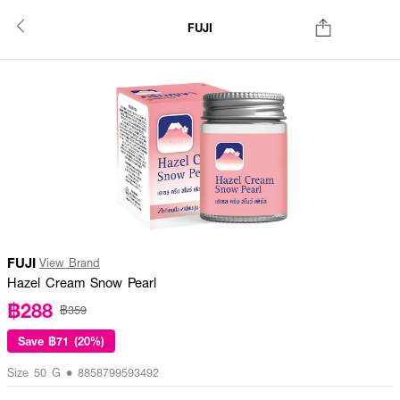
FUJI
FUJI
View Brand
Hazel Cream Snow Pearl
฿288
฿359
Save
฿71 (20%)
Size 50 G • 8858799593492