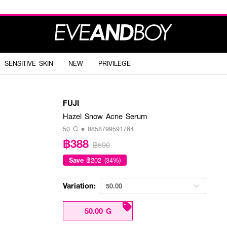
SENSITIVE SKIN
NEW
PRIVILEGE
FUJI
Hazel Snow Acne Serum
50 G • 8858799591764
฿388
฿590
Save
฿202 (34%)
Variation:
50.00
50.00 G