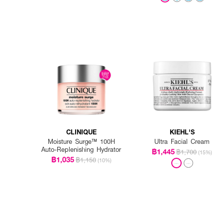
CLINIQUE
KIEHL'S
Moisture Surge™ 100H
Ultra Facial Cream
Auto-Replenishing Hydrator
฿1,445
฿1,700
(15%)
฿1,035
฿1,150
(10%)