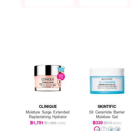
CLINIQUE
SKINTIFIC
Moisture Surge Extended
5X Ceramide Barrier
Replenishing Hydrator
Moisture Gel
฿1,791
฿339
฿1,990
฿679
(10%)
(50%)