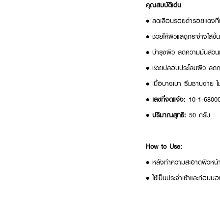
คุณสมบัติเด่น
• ลดเลือนรอยดำรอยแดงที่เ
• ช่วยให้ผิวแลดูกระจ่างใสขึ
• บำรุงผิว ลดความมันส่วนเกิ
• ช่วยปลอบประโลมผิว ลดก
• เนื้อบางเบา ซึมซาบง่าย ไ
•
เลขที่จดแจ้ง:
10-1-6800
•
ปริมาณสุทธิ:
50 กรัม
How to Use:
• หลังทำความสะอาดผิวหน้า ล
• ใช้เป็นประจำเช้าและก่อนนอ