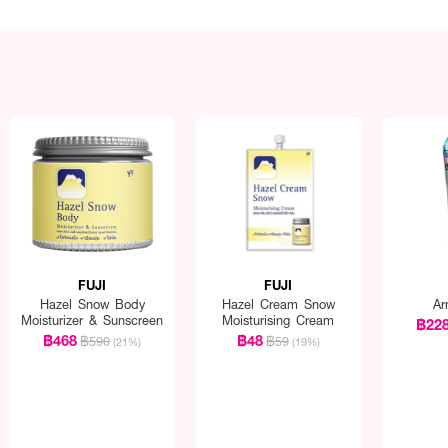
FUJI
FUJI
Hazel Snow Body
Hazel Cream Snow
Ar
Moisturizer & Sunscreen
Moisturising Cream
฿22
฿468
฿48
฿590
฿59
(21%)
(19%)