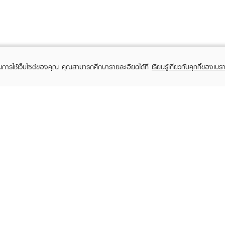
ในการใช้เว็บไซต์ของคุณ คุณสามารถศึกษารายละเอียดได้ที่
เรียนรู้เกี่ยวกับคุกกี้ของเบรา
TOMER CARE
EVEANDBOY MEMBER
 Shopping
Member registration
 store
t us