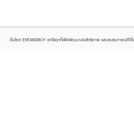
เว็บไซต์ EVEANDBOY เราใช้คุกกี้เพื่อพัฒนาประสิทธิภาพ และประสบการณ์ที่ดี
ABOUT EVEANDBOY
CUS
Brand story
Online
Privacy Policy
Find a
Terms and Conditions
Contac
Sell on EVEANDBOY
Whistleblowing