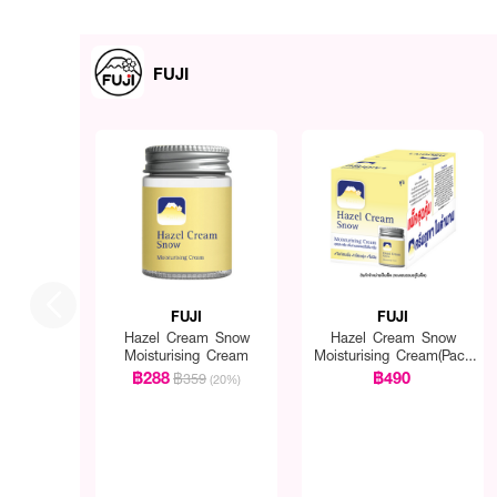
FUJI
FUJI
FUJI
Hazel Cream Snow
Hazel Cream Snow
Moisturising Cream
Moisturising Cream(Pack
1 Get 1 Free)
฿288
฿490
฿359
(20%)