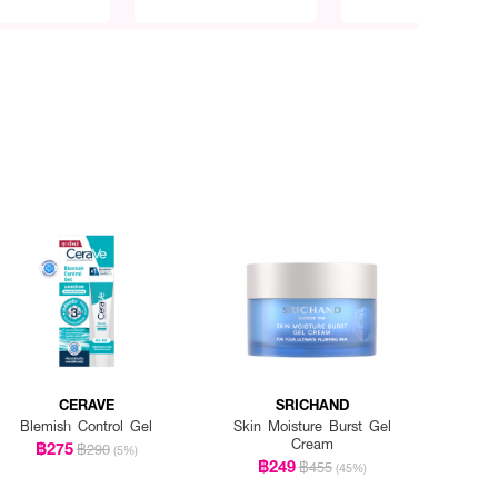
CERAVE
SRICHAND
Blemish Control Gel
Skin Moisture Burst Gel
Cream
฿275
฿290
(5%)
฿249
฿455
(45%)