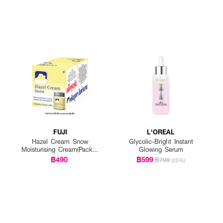
FUJI
L'OREAL
Hazel Cream Snow
Glycolic-Bright Instant
Moisturising Cream(Pack 1
Glowing Serum
Get 1 Free)
฿490
฿599
฿799
(25%)