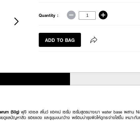
Quantity :
ADD TO BAG
erum (50g)
ฟูจิ เฮเซล สโนว์ แอคเน่ เซรั่ม เซรั่มสูตรบางเบา water base ผสาน 
ดูแลปัญหาสิว รอยแดง และรูขุมขนกว้าง พร้อมบำรุงผิวให้ดูกระจ่างใสขึ้น เหมาะกับทุ