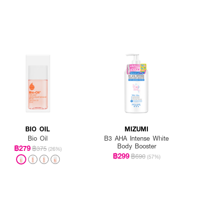
BIO OIL
MIZUMI
Bio Oil
B3 AHA Intense White
Body Booster
฿279
฿375
(26%)
฿299
฿690
(57%)