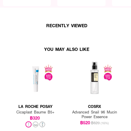
RECENTLY VIEWED
YOU MAY ALSO LIKE
LA ROCHE POSAY
COSRX
Cicaplast Baume B5+
Advanced Snail 96 Mucin
Power Essence
฿320
฿520
฿620
(16%)