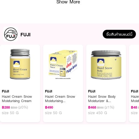
Show More
· ช่วยให้ผิวใต้วงแขนขาวเปล่งปลั่ง เนียนนุ่ม กระจ่างใส
· เป็นโรลออนที่คุณเลือกใช้ในทุกวัน
How to Use :
FUJI
ซื้อสินค้าแบรนด์นี้
ทาบริเวณใต้วงแขนเป็นประจำทุกวันหรือทุกครั้งที่ต้องการ
FUJI
FUJI
FUJI
FUJI
Hazel Cream Snow
Hazel Cream Snow
Hazel Snow Body
Haze
Moisturising Cream
Moisturising
Moisturizer &
Mois
Cream(Pack 1 Get 1
Sunscreen
(20%)
(21%)
฿288
฿490
฿468
฿48
฿359
฿590
Free)
size 50 G
size 50 G
size 450 G
size