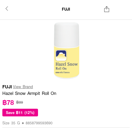
FUJI
FUJI
View Brand
Hazel Snow Armpit Roll On
฿78
฿89
Save
฿11 (12%)
Size 35 G • 8858799593690