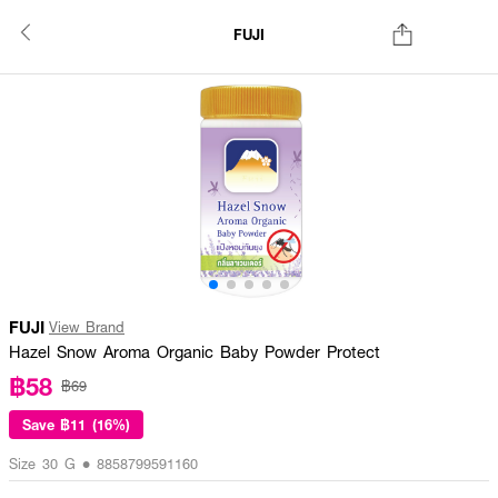
FUJI
FUJI
View Brand
Hazel Snow Aroma Organic Baby Powder Protect
฿58
฿69
Save
฿11 (16%)
Size 30 G • 8858799591160