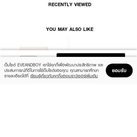
RECENTLY VIEWED
YOU MAY ALSO LIKE
ADD TO BAG
เว็บไซต์ EVEANDBOY เราใช้คุกกี้เพื่อพัฒนาประสิทธิภาพ และ
ยอมรับ
ประสบการณ์ที่ดีในการใช้เว็บไซต์ของคุณ คุณสามารถศึกษา
รายละเอียดได้ที่
เรียนรู้เกี่ยวกับคุกกี้ของเบราว์เซอร์เพิ่มเติม
Home
Home
Promotions
Promotions
Shopping Bag
Shopping Bag
Account
Account
4U2
KATE
Skin Pro Skin Longwear Foundation
Jelly-Gloss Lasting Color Powder
Powder SPF50+ PA++++
(10%)
฿648
฿720
(33%)
฿199
฿299
2 Variations
5 Variations