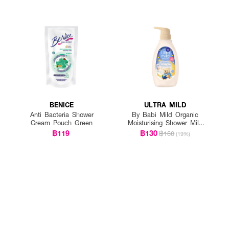
BENICE
ULTRA MILD
Anti Bacteria Shower
By Babi Mild Organic
Cream Pouch Green
Moisturising Shower Milk
Bedtime Story
฿119
฿130
฿160
(19%)