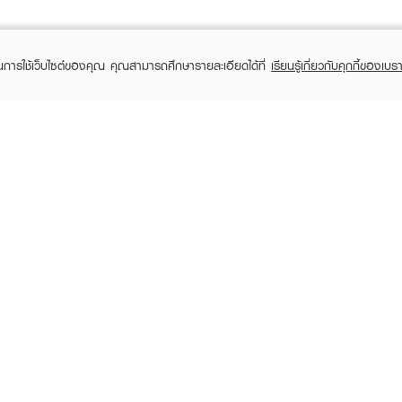
ในการใช้เว็บไซต์ของคุณ คุณสามารถศึกษารายละเอียดได้ที่
เรียนรู้เกี่ยวกับคุกกี้ของเบรา
TOMER CARE
EVEANDBOY MEMBER
 Shopping
Member registration
 store
t us