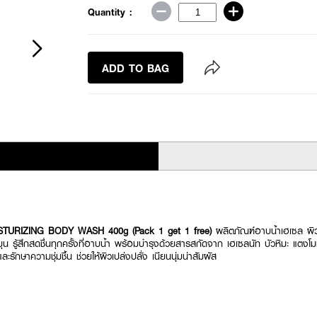
Quantity :
ADD TO BAG
TURIZING BODY WASH 400g (Pack 1 get 1 free)
ผลิตภัณฑ์อาบน้ำเฮเซล ผิวส
ะมุน รู้สึกสดชื่นทุกครั้งที่อาบน้ำ พร้อมบำรุงด้วยสารสกัดจาก เฮเซลนัท บัวหิมะ แต
ะรักษาความชุ่มชื้น ช่วยให้ผิวเปล่งปลั่ง เนียนนุ่มน่าสัมผัส