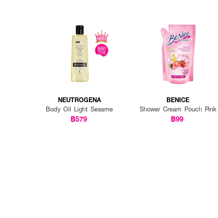
NEUTROGENA
BENICE
Body Oil Light Sesame
Shower Cream Pouch Pink
฿579
฿99