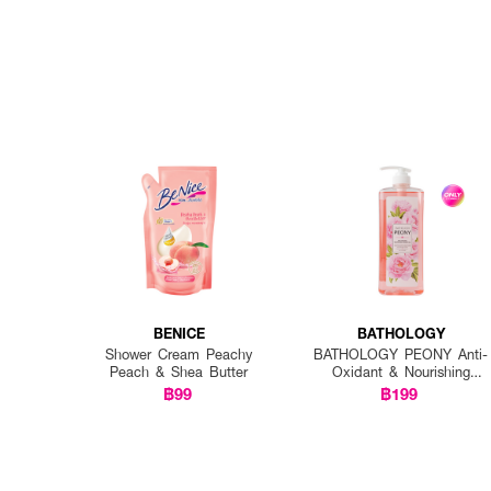
BENICE
BATHOLOGY
Shower Cream Peachy
BATHOLOGY PEONY Anti-
Peach & Shea Butter
Oxidant & Nourishing
Shower Gel
฿99
฿199