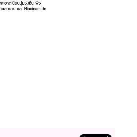
ะอาดเนียนนุ่มชุ่มชื้น ผิว
งโมทะเลทราย และ Niacinamide