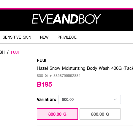
SENSITIVE SKIN
NEW
PRIVILEGE
SH
/
FUJI
FUJI
Hazel Snow Moisturizing Body Wash 400G (Pack
800 G • 8858799592884
฿195
Variation:
800.00
800.00 G
800.00 G