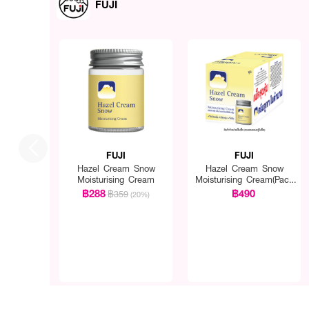
FUJI
FUJI
FUJI
Hazel Cream Snow
Hazel Cream Snow
Moisturising Cream
Moisturising Cream(Pack
1 Get 1 Free)
฿288
฿490
฿359
(20%)