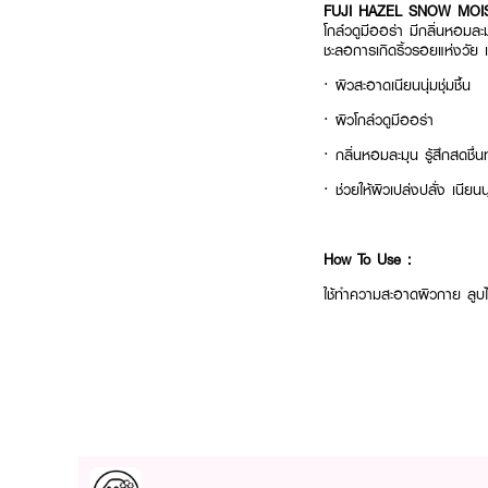
FUJI HAZEL SNOW MOIS
โกล์วดูมีออร่า มีกลิ่นหอมล
ชะลอการเกิดริ้วรอยแห่งวัย แล
· ผิวสะอาดเนียนนุ่มชุ่มชื้น
· ผิวโกล์วดูมีออร่า
· กลิ่นหอมละมุน รู้สึกสดชื่น
· ช่วยให้ผิวเปล่งปลั่ง เนียนน
How To Use :
ใช้ทําความสะอาดผิวกาย ลูบไล