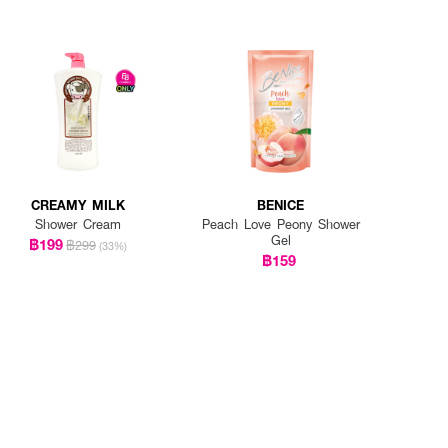
CREAMY MILK
BENICE
Shower Cream
Peach Love Peony Shower
Gel
฿199
฿299
(33%)
฿159