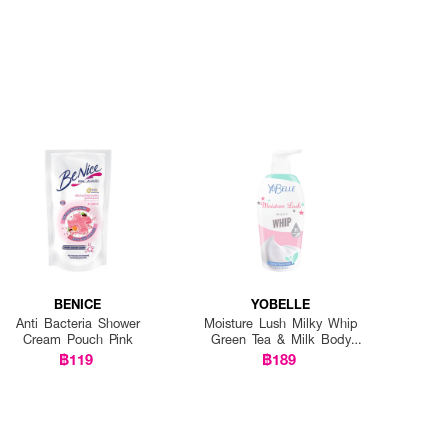
BENICE
YOBELLE
Anti Bacteria Shower
Moisture Lush Milky Whip
Cream Pouch Pink
Green Tea & Milk Body
Wash
฿119
฿189