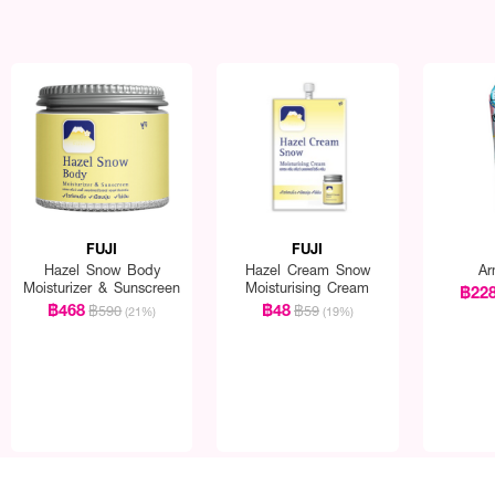
FUJI
FUJI
Hazel Snow Body
Hazel Cream Snow
Ar
Moisturizer & Sunscreen
Moisturising Cream
฿22
฿468
฿48
฿590
฿59
(21%)
(19%)