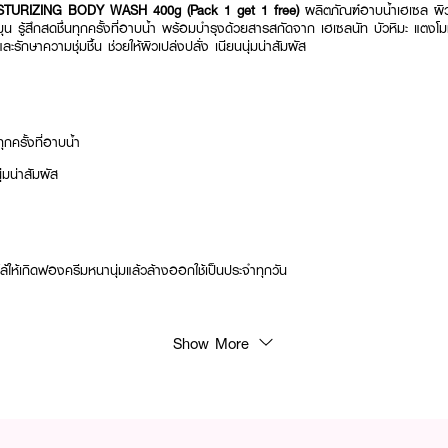
TURIZING BODY WASH 400g (Pack 1 get 1 free)
ผลิตภัณฑ์อาบน้ำเฮเซล ผิวส
ะมุน รู้สึกสดชื่นทุกครั้งที่อาบน้ำ พร้อมบำรุงด้วยสารสกัดจาก เฮเซลนัท บัวหิมะ แต
ะรักษาความชุ่มชื้น ช่วยให้ผิวเปล่งปลั่ง เนียนนุ่มน่าสัมผัส
ทุกครั้งที่อาบน้ำ
ุ่มน่าสัมผัส
้ให้เกิดฟองครีมหนานุ่มแล้วล้างออกใช้เป็นประจําทุกวัน
Show More