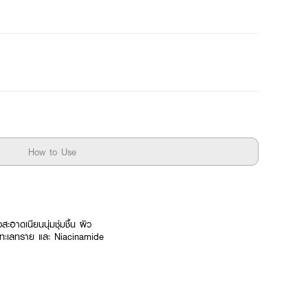
How to Use
ะอาดเนียนนุ่มชุ่มชื้น ผิว
งโมทะเลทราย และ Niacinamide