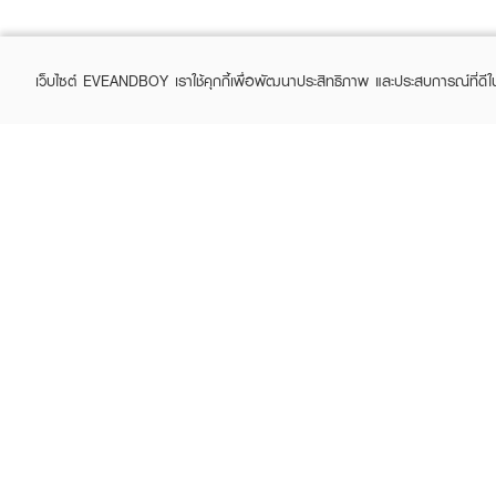
เว็บไซต์ EVEANDBOY เราใช้คุกกี้เพื่อพัฒนาประสิทธิภาพ และประสบการณ์ที่ดี
ABOUT EVEANDBOY
CUS
Brand story
Online
Privacy Policy
Find a
Terms and Conditions
Contac
Sell on EVEANDBOY
Whistleblowing