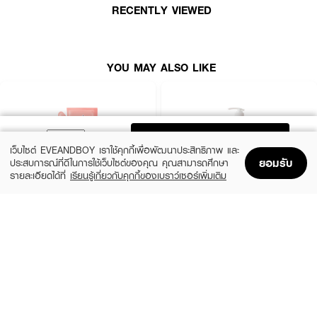
RECENTLY VIEWED
YOU MAY ALSO LIKE
ADD TO BAG
เว็บไซต์ EVEANDBOY เราใช้คุกกี้เพื่อพัฒนาประสิทธิภาพ และ
ยอมรับ
ประสบการณ์ที่ดีในการใช้เว็บไซต์ของคุณ คุณสามารถศึกษา
รายละเอียดได้ที่
เรียนรู้เกี่ยวกับคุกกี้ของเบราว์เซอร์เพิ่มเติม
Home
Home
Promotions
Promotions
Shopping Bag
Shopping Bag
Account
Account
BENICE
BATHOLOGY
Shower Cream Peachy Peach & Shea
BATHOLOGY PEONY Anti- Oxidant &
Butter
Nourishing Shower Gel
฿99
฿199
size 400 ML
1,000.00