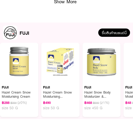
Show More
· เหมาะสำหรับทุกคนในครอบครัว
How to Use :
ใช้ทําความสะอาดผิวกาย ลูบไล้ให้เกิดฟองครีมหนานุ่มแล้วล้างออกใช้เป็นประจําทุก
FUJI
ซื้อสินค้าแบรนด์นี้
วัน
FUJI
FUJI
FUJI
FUJI
Hazel Cream Snow
Hazel Cream Snow
Hazel Snow Body
Haze
Moisturising Cream
Moisturising
Moisturizer &
Mois
Cream(Pack 1 Get 1
Sunscreen
(20%)
(21%)
฿288
฿490
฿468
฿48
฿359
฿590
Free)
size 50 G
size 50 G
size 450 G
size