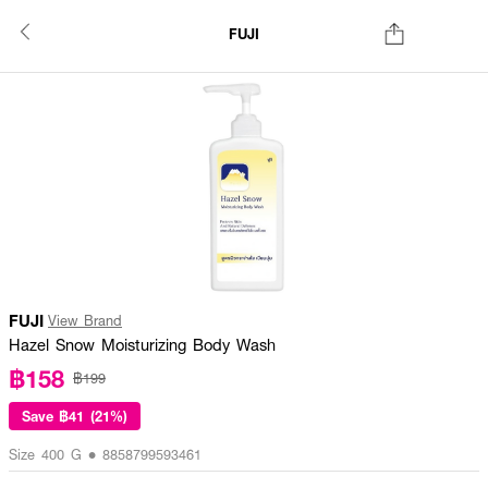
FUJI
FUJI
View Brand
Hazel Snow Moisturizing Body Wash
฿158
฿199
Save
฿41 (21%)
Size 400 G • 8858799593461