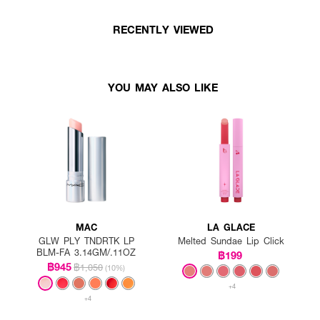
RECENTLY VIEWED
YOU MAY ALSO LIKE
MAC
LA GLACE
GLW PLY TNDRTK LP
Melted Sundae Lip Click
BLM-FA 3.14GM/.11OZ
฿199
฿945
฿1,050
(10%)
+4
+4