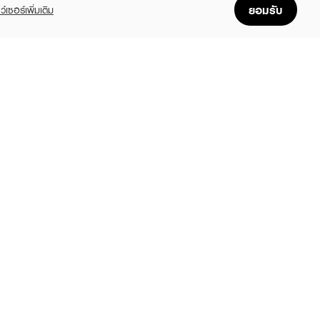
ยอมรับ
ว์เซอร์เพิ่มเติม
FOLLOW US
GET THE APP
Enjoyable, easy, and convenient