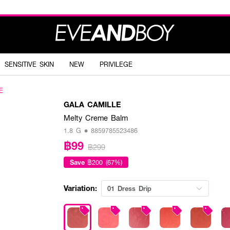
SENSITIVE SKIN
NEW
PRIVILEGE
E
GALA CAMILLE
Melty Creme Balm
1.8 G • 8859785523486
฿99
฿299
Save
฿200 (67%)
Variation:
01 Dress Drip