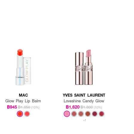
MAC
YVES SAINT LAURENT
Glow Play Lip Balm
Loveshine Candy Glow
฿945
฿1,620
฿1,050
฿1,800
(10%)
(10%)
+1