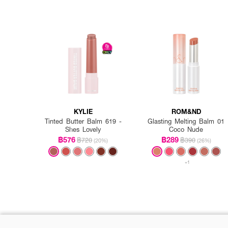
KYLIE
ROM&ND
Tinted Butter Balm 619 -
Glasting Melting Balm 01
Shes Lovely
Coco Nude
฿576
฿289
฿720
฿390
(20%)
(26%)
+1