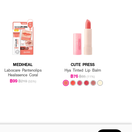
MEDIHEAL
CUTE PRESS
Labocare Pantenolips
Hya Tinted Lip Balm
Healssence Coral
฿76
฿85
(11%)
฿99
฿219
(55%)