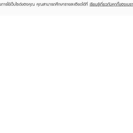
ในการใช้เว็บไซต์ของคุณ คุณสามารถศึกษารายละเอียดได้ที่
เรียนรู้เกี่ยวกับคุกกี้ของเบรา
TOMER CARE
EVEANDBOY MEMBER
 Shopping
Member registration
 store
t us