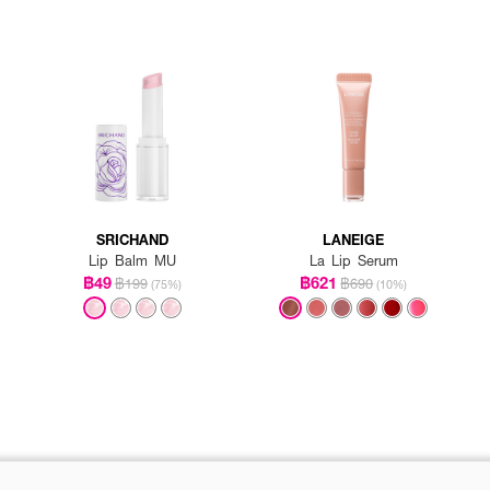
SRICHAND
LANEIGE
Lip Balm MU
La Lip Serum
฿49
฿621
฿199
฿690
(75%)
(10%)