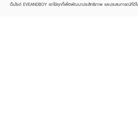
เว็บไซต์ EVEANDBOY เราใช้คุกกี้เพื่อพัฒนาประสิทธิภาพ และประสบการณ์ที่ดี
ABOUT EVEANDBOY
CUS
Brand story
Online
Privacy Policy
Find a
Terms and Conditions
Contac
Sell on EVEANDBOY
Whistleblowing