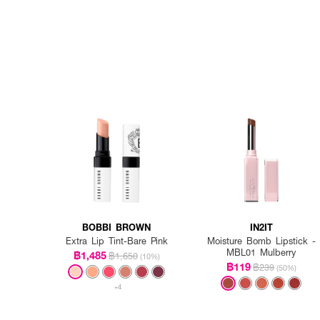
BOBBI BROWN
IN2IT
Extra Lip Tint-Bare Pink
Moisture Bomb Lipstick -
MBL01 Mulberry
฿1,485
฿1,650
(10%)
฿119
฿239
(50%)
+4