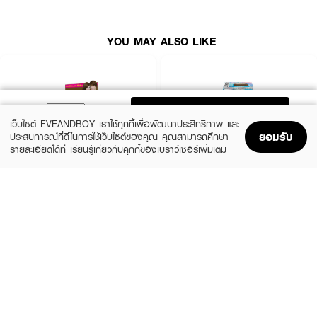
YOU MAY ALSO LIKE
ADD TO BAG
เว็บไซต์ EVEANDBOY เราใช้คุกกี้เพื่อพัฒนาประสิทธิภาพ และ
ยอมรับ
ประสบการณ์ที่ดีในการใช้เว็บไซต์ของคุณ คุณสามารถศึกษา
รายละเอียดได้ที่
เรียนรู้เกี่ยวกับคุกกี้ของเบราว์เซอร์เพิ่มเติม
Home
Home
Promotions
Promotions
Shopping Bag
Shopping Bag
Account
Account
LOLANE
SCHWARZKOPF
Nature Code Color Shampoo
Freshlight Non Cover Grey Permanent
Mousse Reg
฿82
(22%)
฿279
฿359
8 Variations
8 Variations