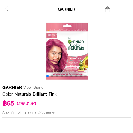
GARNIER
GARNIER
View Brand
Color Naturals Brilliant Pink
฿65
Only 2 left
Size 60 ML • 8901526598373