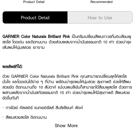
Product Detail
Recommended
Product Detail
How to Use
GARNIER Color Naturals Brilliant Pink
เป็นครีมเปลี่ยนสีผมถาวรที่มอบสีชมพู
สดใส โดดเด่น และติดทนนาน ด้วยส่วนผสมจากน้ำมันธรรมชาติ 10 เท่า ช่วยบำรุง
เส้นผมให้นุ่มสลวย เงางาม​
ผลลัพธ์ที่ได้:
ด้วย GARNIER Color Naturals Brilliant Pink คุณสามารถเปลี่ยนลุคให้สดใส
มั่นใจ และโดดเด่นได้ง่าย ๆ ที่บ้าน พร้อมบำรุงผมให้นุ่มสวย สุขภาพดี​ ช่วยให้สีผม
สวยชัด ติดทนนานถึง 10 สัปดาห์ แม้บนผมสีเข้มก็สามารถได้สีชมพูสดใส ด้วยการ
ผสานพลังจากน้ำมันสกัดธรรมชาติ 10 เท่า ช่วยบำรุงผมให้มีสุขภาพดี สีผมสวย
ชัดขึ้นทันที
· การ์นิเย่ คัลเลอร์ แนทเชอรัลส์ สีบลิเลียนท์ พิงค์
· สีผมสวยสดใส ติดทนนาน
Show More
· ผสานน้ำมันธรรมชาติ 10 เท่า บำรุงผมให้นุ่มสลวย​