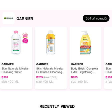
· ปิดผมขาวแนบสนิท 100%
· ไม่มีแอมโมเนีย ลดกลิ่นฉุน​
GARNIER
ซื้อสินค้าแบรนด์นี้
How to Use:
· ใส่ถุงมือที่ให้มาในชุด​
· ผสมแฮร์ คัลเลอร์แรนท์และดีเวลลอปเปอร์ในถ้วยที่ไม่ใช่โลหะจนเข้ากัน​
· ใช้แปรงพลาสติกชโลมครีมลงบนผมแห้งให้ทั่ว
· ทิ้งไว้ประมาณ 30 นาที​
GARNIER
GARNIER
GARNIER
GAR
· ล้างออกด้วยน้ำเปล่าจนสะอาด
Skin Naturals Micellar
Skin Naturals Micellar
Body Bright Complete
Skin 
Cleansing Water
Oil-Infused Cleansing
Extra Brightening
Clea
Water
Repairing Serum Milk
Vita
(13%)
฿289
฿259
฿285
฿10
฿299
Uv 400Ml*2 Pcs
หมายเหตุ: ควรทดสอบอาการแพ้ 48 ชั่วโมงก่อนการใช้ผลิตภัณฑ์ทุกครั้ง และ
size 400 ML
size 400 ML
size 400 ML
2 Va
ปฏิบัติตามคำแนะนำในแผ่นพับอย่างเคร่งครัด
RECENTLY VIEWED