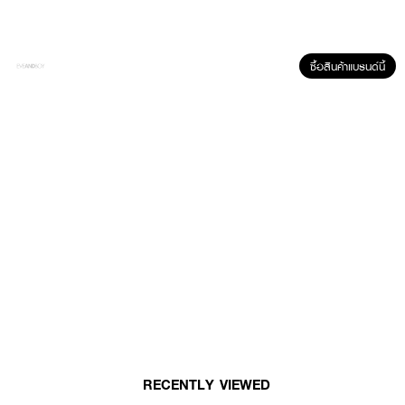
· FDA Registration No. : 10-2-6800025836
ซื้อสินค้าแบรนด์นี้
How to Use :
1. ใส่ถุงมือ
2. แกะซองคัลเลอร์แรนท์และดีเวลลอปเปอร์ ผสมให้เข้ากันลงในถ้วยพลาสติกหรือ
ถ้วยแก้ว
3. ชโลมครีมเปลี่ยนสีผมบนผมแห้งด้วยแปรงพลาสติก
4. ทิ้งไว้ 30 นาที
5. ล้างผมให้สะอาดด้วยน้ำเปล่า
6. เผยผมสีสวยเด่นชัดนุ่มลื่นเงางาม
โปรดทดสอบอาการแพ้ 48 ชม.ทุกครั้งก่อนใช้ผลิตภัณฑ์ และปฏิบัติตามคำแนะนำใน
แผ่นพับ
RECENTLY VIEWED