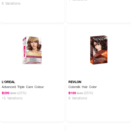
6 Variations
L'OREAL
REVLON
Advanced Triple Care Colour
Colorsilk Hair Color
(25%)
(35%)
฿299
฿189
฿399
฿289
15 Variations
8 Variations