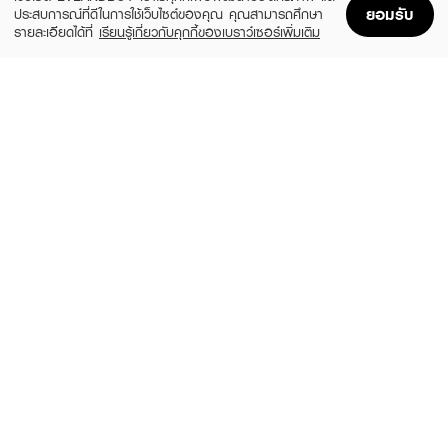
ยอมรับ
ประสบการณ์ที่ดีในการใช้เว็บไซต์ของคุณ คุณสามารถศึกษา
รายละเอียดได้ที่
เรียนรู้เกี่ยวกับคุกกี้ของเบราว์เซอร์เพิ่มเติม
Home
Home
Promotions
Promotions
Shopping Bag
Shopping Bag
Account
Account
KOTA
KOTA
Color Cream Raven
Cosmetics Color Cream Whisper (Light
Ash Blonde)
฿159
(6%)
฿149
฿159
Natural Black
size 230 G
L'OREAL
DCASH
Excellence Fashion Color Cream
Master Floral Mass Color Cream
(25%)
฿299
฿75
฿399