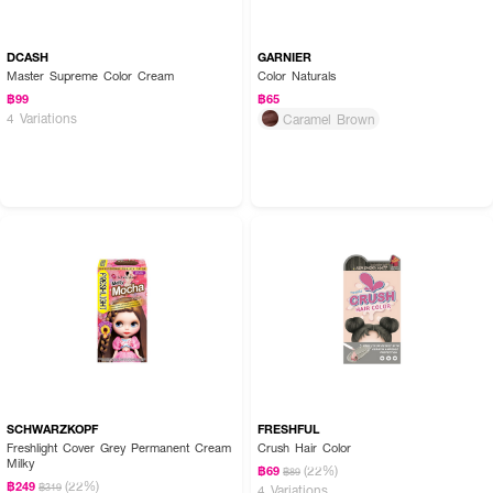
DCASH
GARNIER
Master Supreme Color Cream
Color Naturals
฿99
฿65
4 Variations
Caramel Brown
SCHWARZKOPF
FRESHFUL
Freshlight Cover Grey Permanent Cream
Crush Hair Color
Milky
(22%)
฿69
฿89
(22%)
฿249
฿319
4 Variations