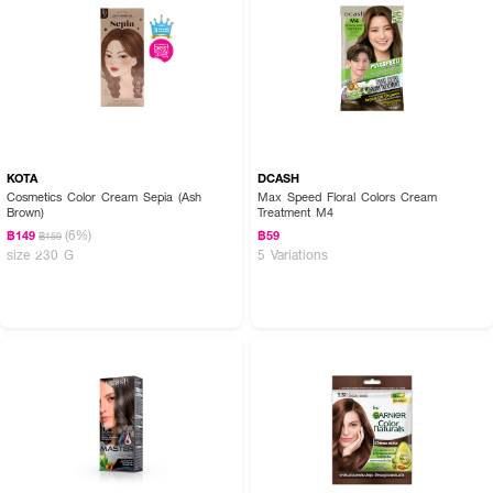
KOTA
DCASH
Cosmetics Color Cream Sepia (Ash
Max Speed Floral Colors Cream
Brown)
Treatment M4
(6%)
฿149
฿59
฿159
size 230 G
5 Variations