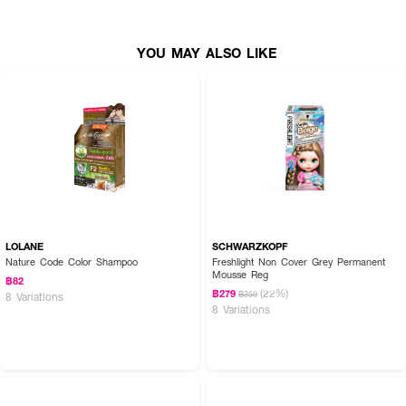
YOU MAY ALSO LIKE
LOLANE
SCHWARZKOPF
Nature Code Color Shampoo
Freshlight Non Cover Grey Permanent
Mousse Reg
฿82
(22%)
฿279
฿359
8 Variations
8 Variations