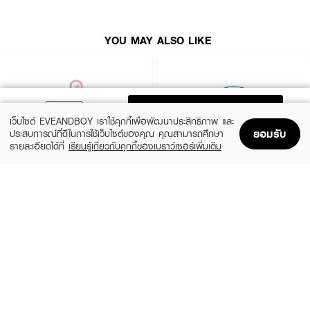
YOU MAY ALSO LIKE
ADD TO BAG
เว็บไซต์ EVEANDBOY เราใช้คุกกี้เพื่อพัฒนาประสิทธิภาพ และ
ยอมรับ
ประสบการณ์ที่ดีในการใช้เว็บไซต์ของคุณ คุณสามารถศึกษา
รายละเอียดได้ที่
เรียนรู้เกี่ยวกับคุกกี้ของเบราว์เซอร์เพิ่มเติม
Home
Home
Promotions
Promotions
Shopping Bag
Shopping Bag
Account
Account
ROJUKISS
BANOBAGI
5X Intensive Mask
Vita Genic Jelly Mask
(47%)
฿69
฿49
฿92
5 Variations
7 Variations