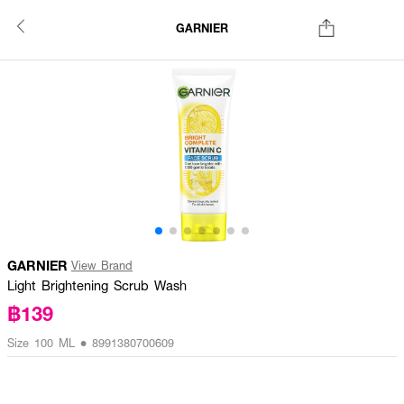
GARNIER
GARNIER
View Brand
Light Brightening Scrub Wash
฿139
Size 100 ML • 8991380700609