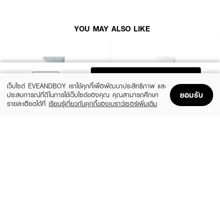
YOU MAY ALSO LIKE
ADD TO BAG
เว็บไซต์ EVEANDBOY เราใช้คุกกี้เพื่อพัฒนาประสิทธิภาพ และ
ยอมรับ
ประสบการณ์ที่ดีในการใช้เว็บไซต์ของคุณ คุณสามารถศึกษา
รายละเอียดได้ที่
เรียนรู้เกี่ยวกับคุกกี้ของเบราว์เซอร์เพิ่มเติม
Home
Home
Promotions
Promotions
Shopping Bag
Shopping Bag
Account
Account
MEDIHEAL
CLEARNOSE
Derma Cream Pack Cleanser Rose
Acne Care Solution Cleanser
PDRN [Pore Firming]
(46%)
฿139
฿259
(45%)
฿549
฿999
size 150 G
size 243 G
How to Use :
●
บีบสครับ แล้วลูบเบาๆ บนผิวที่เปียกจนเกิดฟอง