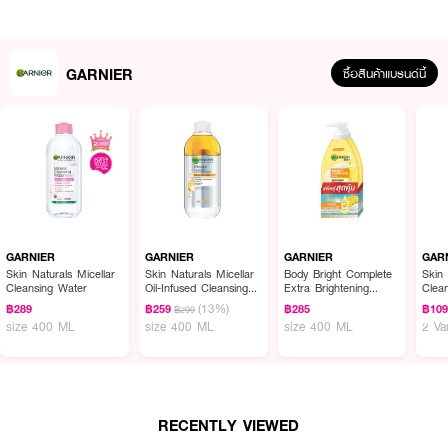
GARNIER
ซื้อสินค้าแบรนด์นี้
ผลลัพธ์ที่ได้ :
GARNIER - Light Brightening Scrub Wash
โฟมสครับเพื่อผิวกระจ่างใส
เคลียร์สิ่งสกปรก ความหมองคล้ำ และความมันส่วนเกินออกได้อย่างหมดจด เผย
ผิวหน้ากระจ่างใสอย่างสมบูรณ์แบบ
GARNIER
GARNIER
GARNIER
GAR
Skin Naturals Micellar
Skin Naturals Micellar
Body Bright Complete
Skin 
●
ช่วยทำความสะอาดได้อย่างล้ำลึก
Cleansing Water
Oil-Infused Cleansing
Extra Brightening
Clea
Water
Repairing Serum Milk
Vita
(13%)
฿289
฿259
฿285
฿10
฿299
Uv 400Ml*2 Pcs
●
จัดการความหมองคล้ำได้อย่างมีประสิทธิภาพ
size 400 ML
size 400 ML
size 400 ML
2 Va
●
เผยผิวที่กระจ่างใส และจุดด่างดำดูจางลง
●
ขนาด 100 ML
RECENTLY VIEWED