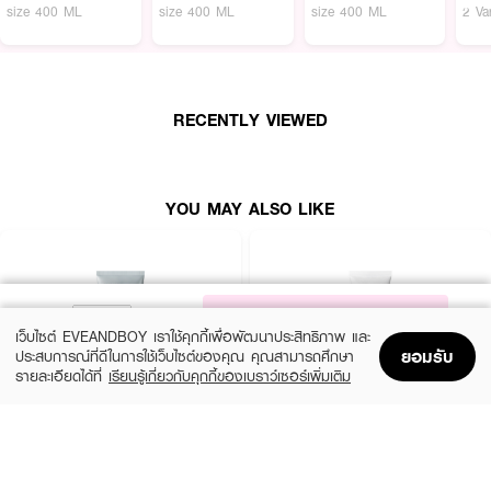
size 400 ML
size 400 ML
size 400 ML
2 Va
RECENTLY VIEWED
YOU MAY ALSO LIKE
NOTIFY ME
เว็บไซต์ EVEANDBOY เราใช้คุกกี้เพื่อพัฒนาประสิทธิภาพ และ
ยอมรับ
ประสบการณ์ที่ดีในการใช้เว็บไซต์ของคุณ คุณสามารถศึกษา
รายละเอียดได้ที่
เรียนรู้เกี่ยวกับคุกกี้ของเบราว์เซอร์เพิ่มเติม
Home
Home
Promotions
Promotions
Shopping Bag
Shopping Bag
Account
Account
MEDIHEAL
CLEARNOSE
Derma Cream Pack Cleanser Rose
Acne Care Solution Cleanser
PDRN [Pore Firming]
(46%)
฿139
฿259