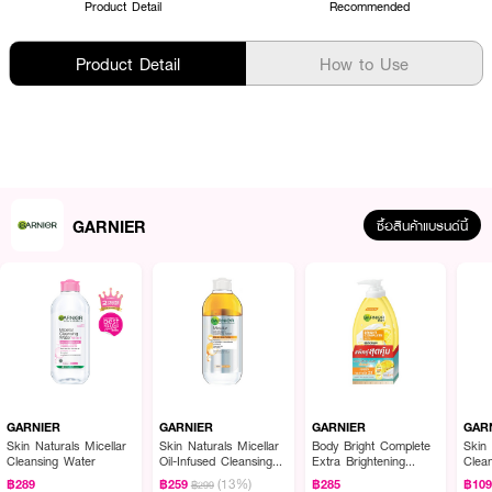
Product Detail
Recommended
Product Detail
How to Use
GARNIER
ซื้อสินค้าแบรนด์นี้
GARNIER
GARNIER
GARNIER
GAR
Skin Naturals Micellar
Skin Naturals Micellar
Body Bright Complete
Skin 
Cleansing Water
Oil-Infused Cleansing
Extra Brightening
Clea
Water
Repairing Serum Milk
Vita
(13%)
฿289
฿259
฿285
฿10
฿299
Uv 400Ml*2 Pcs