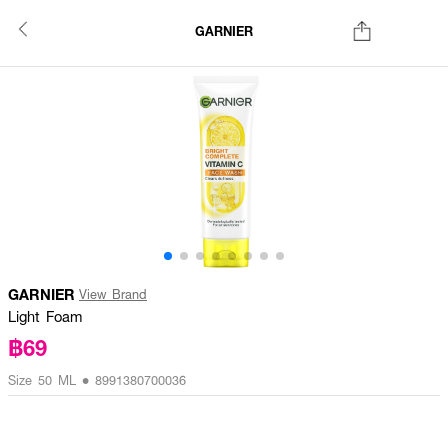
GARNIER
GARNIER
View Brand
Light Foam
฿69
Size 50 ML • 8991380700036