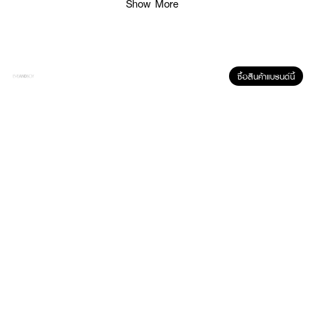
Show More
ซื้อสินค้าแบรนด์นี้
ผลลัพธ์ที่ได้ :
โฟมล้างหน้าแก้ปัญหาสิวสำหรับผู้ชายจากการ์นิเย่ ต่อสู้ปัญหาผิว 12 ประการใน
หลอดเดียว มีไมโครบีดส์เม็ดละเอียด อ่อนโยนต่อผิว ซาลิไซลิคแอซิดลดการสะสม
ของแบคทีเรีย สาเหตุของการเกิดสิว ลดเลือนจุดด่างดำ ลดความหมองคล้ำ คืน
ความกระจ่างใสให้ผิว
● GARNIER-Men Acno Fight
●
โฟมล้างหน้าผู้ชาย
●
แก้ปัญหาสิว
●
ลดการสะสมของแบคทีเรีย สาเหตุของการเกิดสิว ลดเลือนจุดด่างดำ ลดความ
หมองคล้ำ