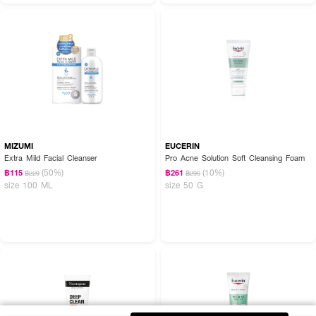
MIZUMI
EUCERIN
Extra Mild Facial Cleanser
Pro Acne Solution Soft Cleansing Foam
(50%)
(10%)
฿115
฿261
฿229
฿290
size 100 ML
size 50 G