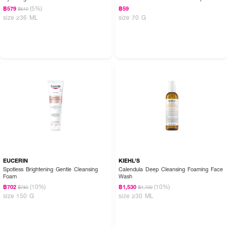
(5%)
฿579
฿59
฿610
size 236 ML
size 70 G
EUCERIN
KIEHL'S
Spotless Brightening Gentle Cleansing
Calendula Deep Cleansing Foaming Face
Foam
Wash
(10%)
(10%)
฿702
฿1,530
฿780
฿1,700
size 150 G
size 230 ML