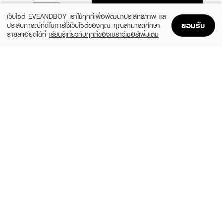
ADD TO BAG
เว็บไซต์ EVEANDBOY เราใช้คุกกี้เพื่อพัฒนาประสิทธิภาพ และ
ยอมรับ
ประสบการณ์ที่ดีในการใช้เว็บไซต์ของคุณ คุณสามารถศึกษา
รายละเอียดได้ที่
เรียนรู้เกี่ยวกับคุกกี้ของเบราว์เซอร์เพิ่มเติม
Home
Home
Promotions
Promotions
Shopping Bag
Shopping Bag
Account
Account
NEUTROGENA
EUCERIN
Deep Clean Acne Foam Cleanser
Pro Acne Solution Gentle Cleansing
Foam
(25%)
฿149
฿199
(10%)
฿594
฿660
size 100 ML
size 150 G
HADALABO
HADALABO