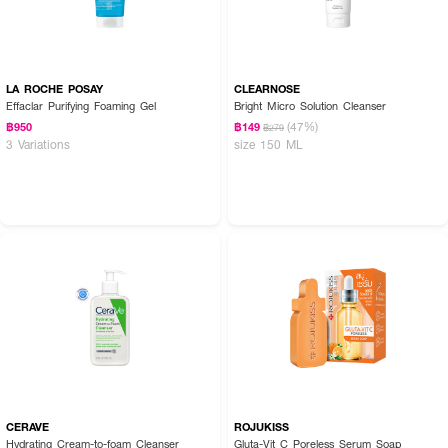
LA ROCHE POSAY
CLEARNOSE
Effaclar Purifying Foaming Gel
Bright Micro Solution Cleanser
(47%)
฿950
฿149
฿279
3 Variations
size 150 ML
CERAVE
ROJUKISS
Hydrating Cream-to-foam Cleanser
Gluta-Vit C Poreless Serum Soap