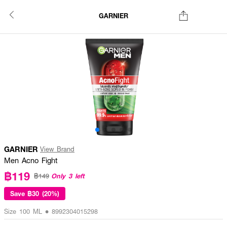
GARNIER
GARNIER
View Brand
Men Acno Fight
฿119
Only 3 left
฿149
Save
฿30 (20%)
Size 100 ML • 8992304015298