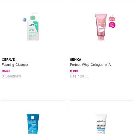
CERAVE
SENKA
Foaming Cleanser
Perfect Whip Collagen in A
฿540
฿199
3 Variations
size 120 G