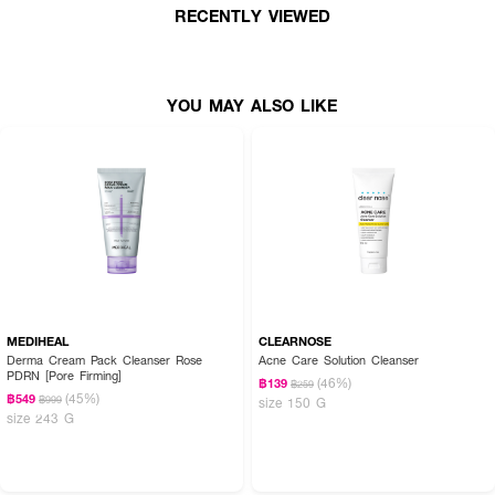
●
คืนความกระจ่างใสให้ผิว
RECENTLY VIEWED
● ขนาด 100 ml.
YOU MAY ALSO LIKE
How to Use :
ใช้ล้างหน้าบนผิวที่เปียก ระวังอย่าให้เข้าตาและหลีกเลี่ยงบริเวณรอบดวงตา
ทำความสะอาดด้วยน้ำเปล่า แล้วเช็ดให้แห้ง พร้อมสำหรับการบำรุงผิวในขั้นตอนต่อ
ไป
MEDIHEAL
CLEARNOSE
Derma Cream Pack Cleanser Rose
Acne Care Solution Cleanser
PDRN [Pore Firming]
(46%)
฿139
฿259
(45%)
฿549
฿999
size 150 G
size 243 G