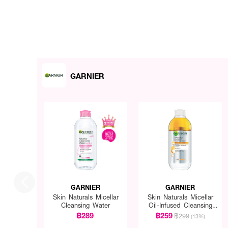
GARNIER
GARNIER
GARNIER
Skin Naturals Micellar
Skin Naturals Micellar
Cleansing Water
Oil-Infused Cleansing
Water
฿289
฿259
฿299
(13%)