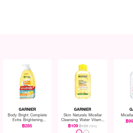
GARNIER
GARNIER
G
Body Bright Complete
Skin Naturals Micellar
Micell
Extra Brightening
Cleansing Water Vitamin
฿9
Repairing Serum Milk Uv
C
฿285
฿109
฿129
(16%)
400Ml*2 Pcs