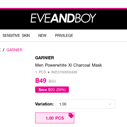
SENSITIVE SKIN
NEW
PRIVILEGE
K
/
GARNIER
GARNIER
Men Powerwhite Xl Charcoal Mask
1 PCS • 6923700950489
฿49
฿69
Save
฿20 (29%)
Variation:
1.00
1.00 PCS