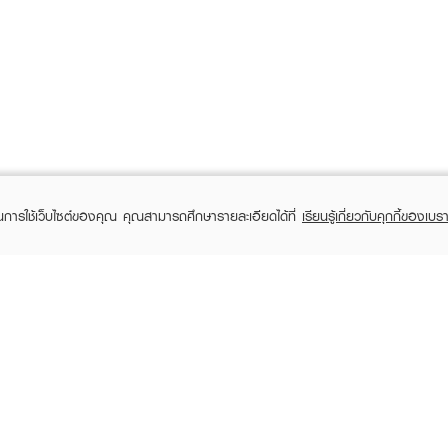
ในการใช้เว็บไซต์ของคุณ คุณสามารถศึกษารายละเอียดได้ที่
เรียนรู้เกี่ยวกับคุกกี้ของเบรา
TOMER CARE
EVEANDBOY MEMBER
 Shopping
Member registration
 store
t us