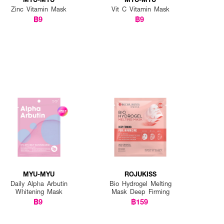
Zinc Vitamin Mask
Vit C Vitamin Mask
฿9
฿9
MYU-MYU
ROJUKISS
Daily Alpha Arbutin
Bio Hydrogel Melting
Whitening Mask
Mask Deep Firming
฿9
฿159