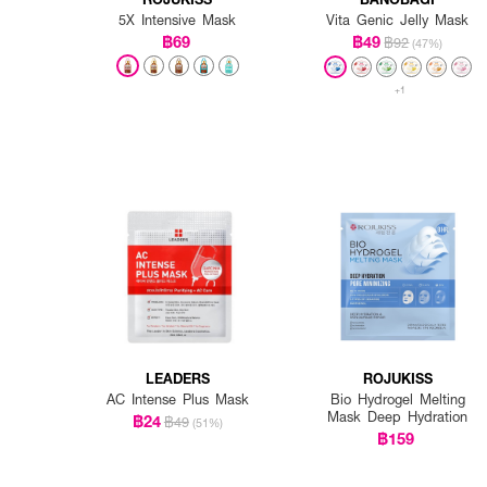
5X Intensive Mask
Vita Genic Jelly Mask
฿69
฿49
฿92
(47%)
+1
LEADERS
ROJUKISS
AC Intense Plus Mask
Bio Hydrogel Melting
Mask Deep Hydration
฿24
฿49
(51%)
฿159