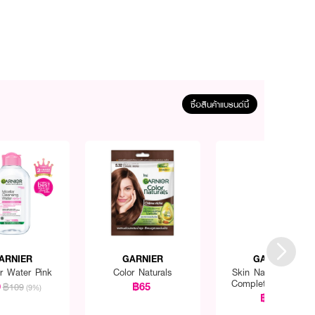
ซื้อสินค้าแบรนด์นี้
ARNIER
GARNIER
GARNIER
ar Water Pink
Color Naturals
Skin Naturals Bright
Complete Vitamin 
9
฿65
฿109
(9%)
Ampoule Serum
฿449