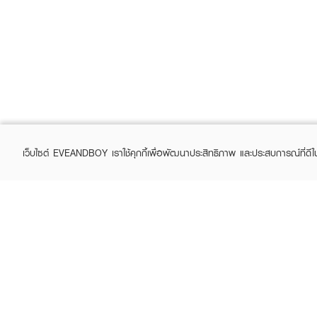
เว็บไซต์ EVEANDBOY เราใช้คุกกี้เพื่อพัฒนาประสิทธิภาพ และประสบการณ์ที่ดี
ABOUT EVEANDBOY
CUS
Brand story
Online
Privacy Policy
Find a
Terms and Conditions
Contac
Sell on EVEANDBOY