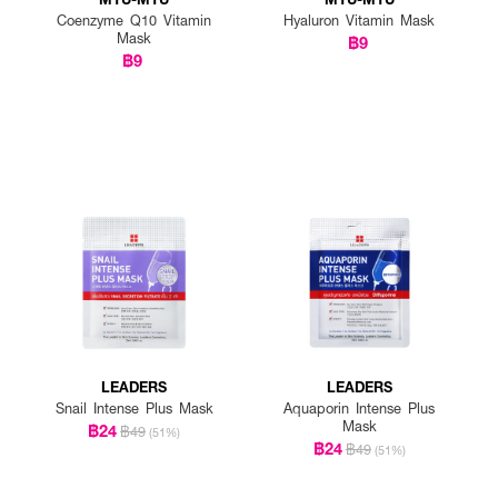
Coenzyme Q10 Vitamin
Hyaluron Vitamin Mask
Mask
฿9
฿9
LEADERS
LEADERS
Snail Intense Plus Mask
Aquaporin Intense Plus
Mask
฿24
฿49
(51%)
฿24
฿49
(51%)