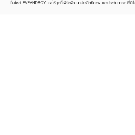
เว็บไซต์ EVEANDBOY เราใช้คุกกี้เพื่อพัฒนาประสิทธิภาพ และประสบการณ์ที่ดี
ABOUT EVEANDBOY
CUS
Brand story
Online
Privacy Policy
Find a
Terms and Conditions
Contac
Sell on EVEANDBOY
Whistleblowing