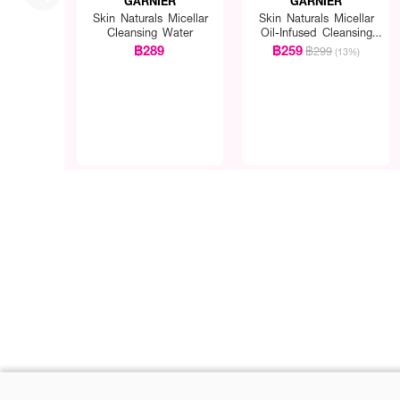
GARNIER
GARNIER
Skin Naturals Micellar
Skin Naturals Micellar
Cleansing Water
Oil-Infused Cleansing
Water
฿289
฿259
฿299
(13%)