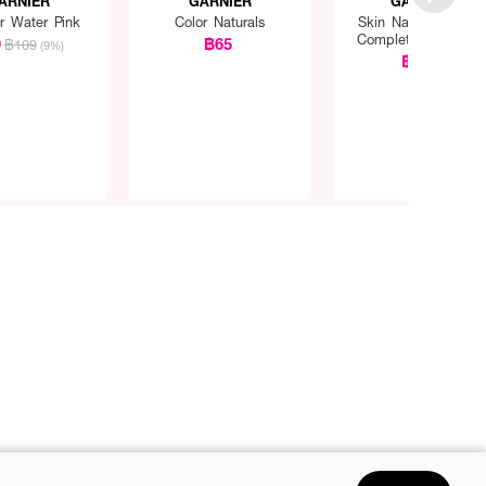
ARNIER
GARNIER
GARNIER
ar Water Pink
Color Naturals
Skin Naturals Bright
Complete Vitamin 
9
฿65
฿109
(9%)
Ampoule Serum
฿449