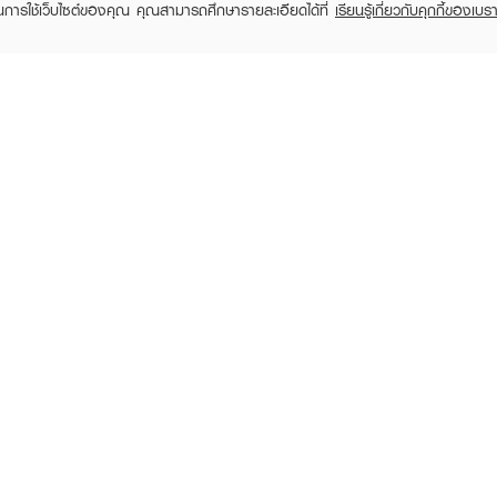
ในการใช้เว็บไซต์ของคุณ คุณสามารถศึกษารายละเอียดได้ที่
เรียนรู้เกี่ยวกับคุกกี้ของเบรา
TOMER CARE
EVEANDBOY MEMBER
 Shopping
Member registration
 store
t us