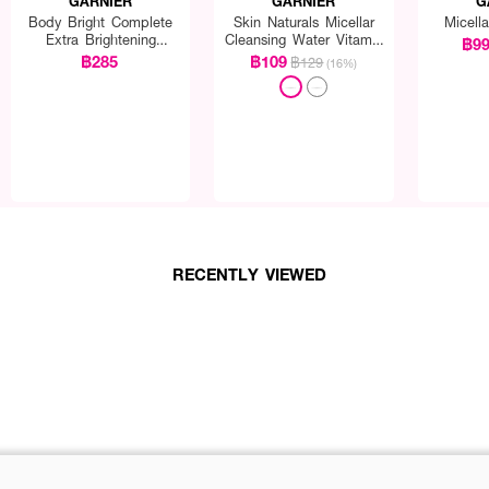
GARNIER
GARNIER
G
Body Bright Complete
Skin Naturals Micellar
Micell
Extra Brightening
Cleansing Water Vitamin
฿9
Repairing Serum Milk Uv
C
฿285
฿109
฿129
(16%)
400Ml*2 Pcs
RECENTLY VIEWED