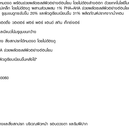
หมดจด พร้อมช่วยผลัดเซลล์ผิวอย่างอ่อนโยน โดยไม่ต้องล้างออก ด้วยเทคโนโลยีไมเซล่
่เหล็ก โดยไม่ต้องถู ผสานส่วนผสม 1% PHA+AHA ช่วยผลัดเซลล์ผิวอย่างอ่อนโยน ให
 รูขุมขนดูกระชับขึ้น 20% และผิวดูเรียบเนียนขึ้น 31% ผลิตภัณฑ์ปราศจากน้ำหอม
ฟลิเอตติ้ง วอเตอร์ ฟอร์ พอร์ แอนด์ สกิน เท็กซ์เจอร์
ะมีแนวโน้มรูขุมขนกว้าง
ง สิ่งสกปรกได้หมดจด โดยไม่ต้องถู
ช่วยผลัดเซลล์ผิวอย่างอ่อนโยน
ิวดูเรียบเนียนขึ้นหลังใช้*
03060
างและสิ่งสกปรก บริเวณผิวหน้า รอบดวงตา และริมฝีปาก