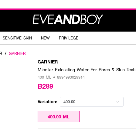
SENSITIVE SKIN
NEW
PRIVILEGE
R
/
GARNIER
GARNIER
Micellar Exfoliating Water For Pores & Skin Text
400 ML • 8994993029914
฿289
Variation:
400.00
400.00 ML