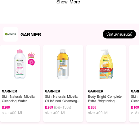
Show More
• ส่วนผสมที่อ่อนโยนแต่ทรงประสิทธิภาพ ซึมซาบเร็วและลึกถึงชั้นผิว
• ช่วยผลัดเซลล์ผิวหมองคล้ำ ให้ผิวกระจ่างใสเร็วยิ่งขึ้น
• เผยผิวอมชมพูสะพรั่ง เปล่งปลั่งทุกเช้า
GARNIER
• ปริมาณ 50 มล.
ซื้อสินค้าแบรนด์นี้
How To Use :
ใช้เป็นประจำบนผิวหน้าและลำคอที่สะอาด หลีกเลี่ยงบริเวณผิวรอบดวงตา
GARNIER
GARNIER
GARNIER
GAR
Skin Naturals Micellar
Skin Naturals Micellar
Body Bright Complete
Skin 
Cleansing Water
Oil-Infused Cleansing
Extra Brightening
Clea
Water
Repairing Serum Milk
Vita
(13%)
฿289
฿259
฿285
฿10
฿299
Uv 400Ml*2 Pcs
size 400 ML
size 400 ML
size 400 ML
2 Va