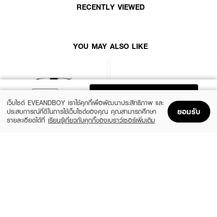
RECENTLY VIEWED
YOU MAY ALSO LIKE
ADD TO BAG
เว็บไซต์ EVEANDBOY เราใช้คุกกี้เพื่อพัฒนาประสิทธิภาพ และ
ยอมรับ
ประสบการณ์ที่ดีในการใช้เว็บไซต์ของคุณ คุณสามารถศึกษา
รายละเอียดได้ที่
เรียนรู้เกี่ยวกับคุกกี้ของเบราว์เซอร์เพิ่มเติม
Home
Home
Promotions
Promotions
Shopping Bag
Shopping Bag
Account
Account
CLINIQUE
SKINTIFIC
Moisture Surge Extended Replenishing
5X Ceramide Barrier Moisture Gel
Hydrator
(50%)
฿339
฿679
(10%)
฿1,791
฿1,990
4 Variations
size 50 ML