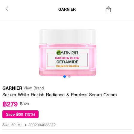
GARNIER
GARNIER
View Brand
Sakura White Pinkish Radiance & Poreless Serum Cream
฿279
฿329
Save
฿50 (15%)
Size 50 ML • 8992304033872