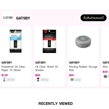
GATSBY
ซื้อสินค้าแบรนด์นี้
GATSBY
GATSBY
GATSBY
GAT
ผลลัพธ์ที่ได้ :
Powdered Oil Clear
Oil Clear Sheet 50
Moving Rubber Grunge
Wax 
Paper 70 Sheet.
Sheets
Mat
GATSBY Sea Salt Spray Volume Mat
สเปรย์จัดแต่งทรงผมสูตรน้ำ ช่วย
฿39
ให้การจัดแต่งทรงผมทำได้ง่ายๆ สามารถยกโคนผม สร้างวอลลุ่ม ไม่ให้ผมลีบแบน
฿120
฿85
฿85
ให้ความรู้สึกเบา ช่วยแก้ผมยุ่งๆหลังตื่นนอนได้ง่ายๆ
White
White
Grey
· ช่วยยกโคนผม สร้างวอลลุ่มไม่ให้ผมลีบแบน
· ได้ผลลัพธ์เบาสบายเส้นผม ไม่เป็นก้อน
RECENTLY VIEWED
· มีส่วนผสมของแร่ธาตุจากทะเล บำรุงเส้นผมด้วยสารจากธรรมชาติ