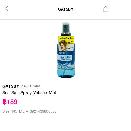
GATSBY
GATSBY
View Brand
Sea Salt Spray Volume Mat
฿189
Size 145 ML • 6921439806558