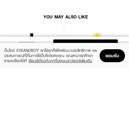
· แนะนำสำหรับอายุ 13 ปีขึ้นไป
· FDA Registration No. :
10-2-6600015130
YOU MAY ALSO LIKE
ADD TO BAG
เว็บไซต์ EVEANDBOY เราใช้คุกกี้เพื่อพัฒนาประสิทธิภาพ และ
ยอมรับ
ประสบการณ์ที่ดีในการใช้เว็บไซต์ของคุณ คุณสามารถศึกษา
รายละเอียดได้ที่
เรียนรู้เกี่ยวกับคุกกี้ของเบราว์เซอร์เพิ่มเติม
Home
Home
Promotions
Promotions
Shopping Bag
Shopping Bag
Account
Account
BALMAIN PARIS HAIR COUTURE
HAIR IT
Texturizing Salt Spray
Heat & Sun Protection Shiny Spray
(9%)
฿2,290
฿199
฿219
size 200 ML
size 100 G
How To Use :