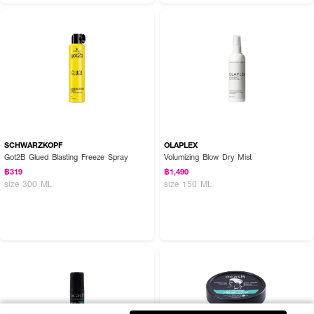
SCHWARZKOPF
OLAPLEX
Got2B Glued Blasting Freeze Spray
Volumizing Blow Dry Mist
฿319
฿1,490
size 300 ML
size 150 ML