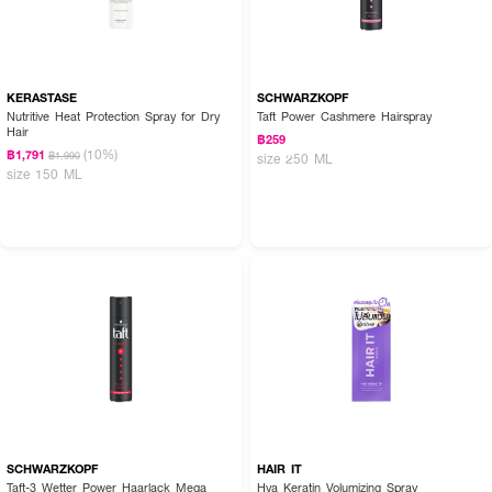
KERASTASE
SCHWARZKOPF
Nutritive Heat Protection Spray for Dry
Taft Power Cashmere Hairspray
Hair
฿259
(10%)
฿1,791
฿1,990
size 250 ML
size 150 ML
SCHWARZKOPF
HAIR IT
Taft-3 Wetter Power Haarlack Mega
Hya Keratin Volumizing Spray