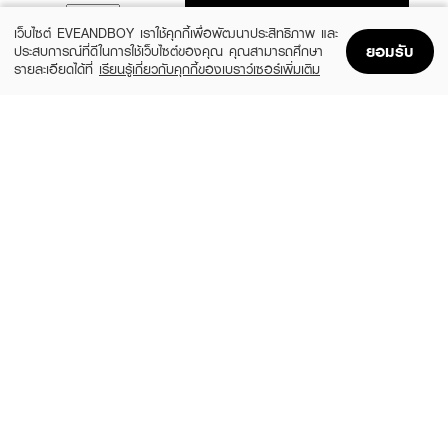
ADD TO BAG
เว็บไซต์ EVEANDBOY เราใช้คุกกี้เพื่อพัฒนาประสิทธิภาพ และ
ยอมรับ
ประสบการณ์ที่ดีในการใช้เว็บไซต์ของคุณ คุณสามารถศึกษา
รายละเอียดได้ที่
เรียนรู้เกี่ยวกับคุกกี้ของเบราว์เซอร์เพิ่มเติม
Home
Home
Promotions
Promotions
Shopping Bag
Shopping Bag
Account
Account
DCASH
DCASH
Glamorise Setting Spray
Glamorize Pomade
฿79
฿79
size 80 ML
size 100 G
BALMAIN PARIS HAIR COUTURE
OLAPLEX