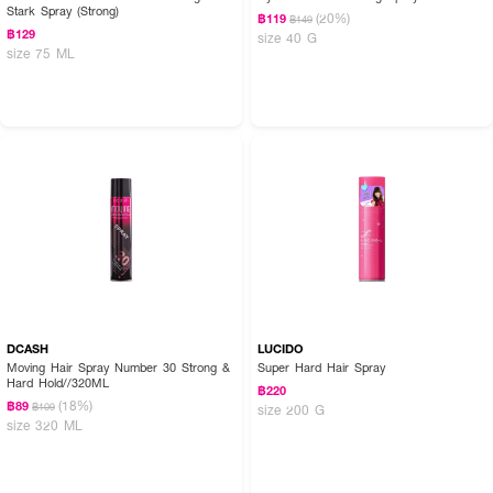
Stark Spray (Strong)
(20%)
฿119
฿149
฿129
size 40 G
size 75 ML
DCASH
LUCIDO
Moving Hair Spray Number 30 Strong &
Super Hard Hair Spray
Hard Hold//320ML
฿220
(18%)
฿89
฿109
size 200 G
size 320 ML