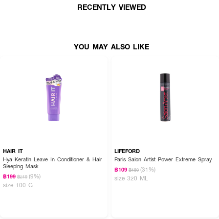
RECENTLY VIEWED
YOU MAY ALSO LIKE
HAIR IT
LIFEFORD
Hya Keratin Leave In Conditioner & Hair
Paris Salon Artist Power Extreme Spray
Sleeping Mask
(31%)
฿109
฿159
(9%)
฿199
฿219
size 320 ML
size 100 G