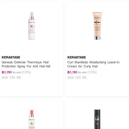
KERASTASE
KERASTASE
Genesis Defense Thermique Hair
Curl Manifesto Moisturizing Leave-In
Protection Spray For Anti Hair-fall
Cream for Curly Hair
(10%)
(10%)
฿1,791
฿1,791
฿1,990
฿1,990
size 150 ML
size 150 ML