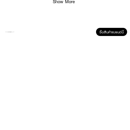
Show More
• กลิ่นอ่อนๆ ของซิตรัส หอมสดชื่น
• ขนาด 200ML
How To Use :
ถือกระป๋องตั้งขึ้นและเขย่าเบาๆฉีด
GATSBY Set & Keep Spray Ultra Hard
ให้
ซื้อสินค้าแบรนด์นี้
ห่างจากศีษะ 15-25ซม.