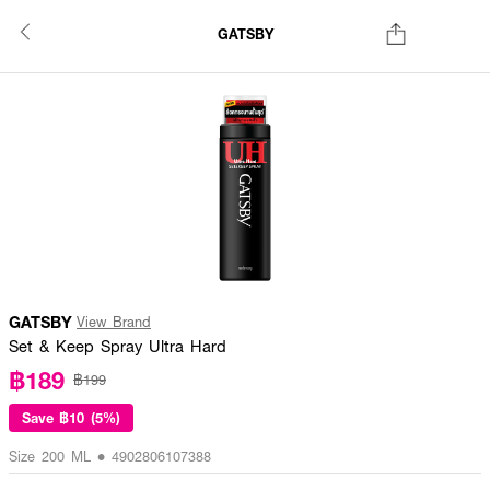
GATSBY
GATSBY
View Brand
Set & Keep Spray Ultra Hard
฿189
฿199
Save
฿10 (5%)
Size 200 ML • 4902806107388