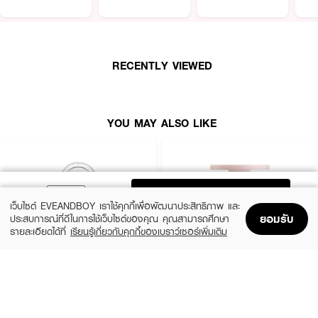
บางเบา ด้วยเทคโนโลยี Velvet Fix Technology ช่วยให้ผิวเบลอดูเนียนและเรียบ
เนียน เม็ดสีชัดติดทนนาน ไม่เป็นคราบ
· GENTLE COLORS Soft Cream Highlighter ไฮไลท์เนื้อครีม เกลี่ยง่าย แก้มดู
ฉ่ำโกลว์ เพิ่มมิติให้ใบหน้า ผิวสวยเล่นแสงอย่างเป็นธรรมชาติ ติดทนยาวนานตลอด
RECENTLY VIEWED
ทั้งวัน
· FDA Registration No. :
11-1-6800027050
YOU MAY ALSO LIKE
How To Use :
ใช้ตกแต่งบริเวณแก้ม
ADD TO BAG
เว็บไซต์ EVEANDBOY เราใช้คุกกี้เพื่อพัฒนาประสิทธิภาพ และ
ยอมรับ
ประสบการณ์ที่ดีในการใช้เว็บไซต์ของคุณ คุณสามารถศึกษา
รายละเอียดได้ที่
เรียนรู้เกี่ยวกับคุกกี้ของเบราว์เซอร์เพิ่มเติม
Home
Home
Promotions
Promotions
Shopping Bag
Shopping Bag
Account
Account
CLINIQUE
KYLIE
Cheek Pop
Cosmetics Hybrid Blush
(10%)
(20%)
฿1,080
฿768
฿1,200
฿960
14 Variations
6 Variations