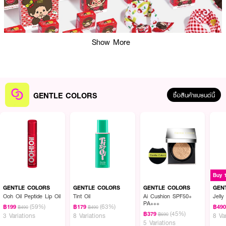
Show More
GENTLE COLORS
ซื้อสินค้าแบรนด์นี้
GENTLE COLORS
GENTLE COLORS
GENTLE COLORS
GEN
ผลลัพธ์ที่ได้ :
Ooh Oil Peptide Lip Oil
Tint Oil
Ai Cushion SPF50+
Jelly
PA+++
GENTLE COLORS Set Sa5
(59%)
(63%)
฿199
฿179
฿49
฿490
฿490
(45%)
฿379
฿690
3 Variations
8 Variations
8 Va
· GENTLE COLORS Soft Cream Blush บลัชเนื้อครีมที่เกลี่ยง่าย สัมผัส
5 Variations