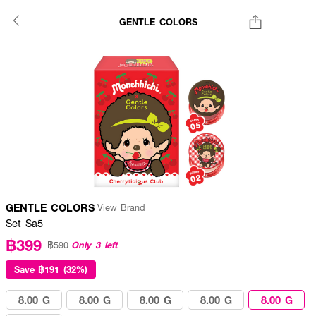
GENTLE COLORS
GENTLE COLORS
View Brand
Set Sa5
฿399
Only 3 left
฿590
Save
฿191 (32%)
8.00 G
8.00 G
8.00 G
8.00 G
8.00 G