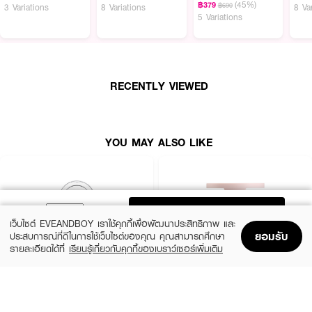
(45%)
฿379
฿690
3 Variations
8 Variations
8 Va
5 Variations
GENTLE COLORS Soft Cream Blush
บลัชเนื้อครีม เกลี่ยง่าย สัมผัสบางเบา
ด้วย Velvet Fix Technology ผิวเบลอดูเนียน เม็ดสีชัดติดทนนาน ไม่เป็นคราบ
· เนื้อครีมบลัชเกลี่ยง่าย สัมผัสบางเบา
· เทคโนโลยี Velvet Fix Technology ช่วยให้ผิวเบลอเนียน
RECENTLY VIEWED
· เม็ดสีชัด ติดทนนาน
· ไม่เป็นคราบ
YOU MAY ALSO LIKE
· ส่วนผสมปลอดภัยและเป็นมิตรต่อผิว
· เหมาะสำหรับทุกลุค
· FDA Registration No. : 11-1-6800026489
ADD TO BAG
เว็บไซต์ EVEANDBOY เราใช้คุกกี้เพื่อพัฒนาประสิทธิภาพ และ
How To Use :
ยอมรับ
ประสบการณ์ที่ดีในการใช้เว็บไซต์ของคุณ คุณสามารถศึกษา
รายละเอียดได้ที่
เรียนรู้เกี่ยวกับคุกกี้ของเบราว์เซอร์เพิ่มเติม
ใช้ตกแต่งบริเวณแก้ม
Home
Home
Promotions
Promotions
Shopping Bag
Shopping Bag
Account
Account
CLINIQUE
KYLIE
Cheek Pop
Cosmetics Hybrid Blush