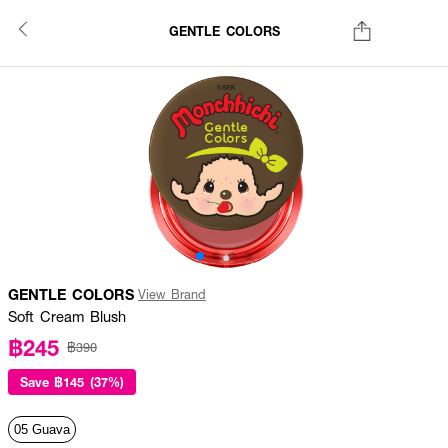
GENTLE COLORS
GENTLE COLORS
View Brand
Soft Cream Blush
฿245
฿390
Save
฿145 (37%)
05 Guava