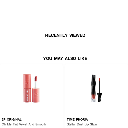
ลิปออยล์ที่มอบความชุ่มชื้นสูงสุดให้ริมฝีปาก GENTLE COLORS Tint Oil เนื้อ
บางเบา ไม่เหนอะหนะ มอบความฉ่ำวาวให้ริมฝีปากดูอวบอิ่ม สุขภาพดี ด้วยส่วน
ผสมของคอลลาเจนเปปไทด์และไฮยาลูรอน ช่วยบำรุงและกักเก็บความชุ่มชื้นได้อย่าง
ยาวนาน นอกจากนี้ยังมีสารสกัดจากน้ำมันธรรมชาติ 6 ชนิด ได้แก่ Argan Oil,
Almond Oil, Rosehip Oil, Grape Seed Oil, Cherry Kernel Oil และ Jojoba
Oil ที่ช่วยลดเลือนริ้วรอยและทำให้ริมฝีปากเรียบเนียน ลิปออยล์นี้มีให้เลือกถึง 5
เฉดสีที่เข้ากับทุกโทนผิว
RECENTLY VIEWED
· เจนเทิล คัลเลอร์ส อู้ว! ออยล์ เปปไทด์ ลิป ออยล์
· มอบความชุ่มชื้นและบำรุงริมฝีปากด้วยคอลลาเจนเปปไทด์และไฮยาลูรอน
YOU MAY ALSO LIKE
· ประกายฉ่ำวาว สีสดชัด ติดทนนาน
· ลดเลือนริ้วรอยและทำให้ริมฝีปากเรียบเนียนด้วยน้ำมันธรรมชาติ 6 ชนิด
· มี 5 เฉดสีให้เลือก เข้ากับทุกโทนผิว
· FDA Registration No: 11-1-6800002299
2P ORIGINAL
TIME PHORIA
Oh My Tint Velvet And Smooth
Stellar Dust Lip Stain