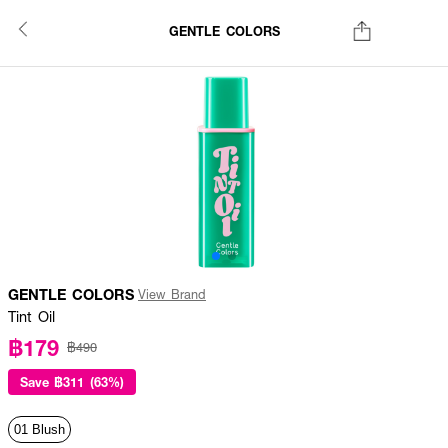
GENTLE COLORS
GENTLE COLORS
View Brand
Tint Oil
฿179
฿490
Save
฿311 (63%)
01 Blush