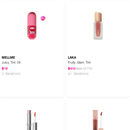
MELLME
LAKA
Juicy Tint Oil
Fruity Glam Tint
(41%)
฿19
฿410
฿690
3 Variations
21 Variations