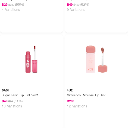
(90%)
(62%)
฿29
฿49
฿289
฿129
4 Variations
9 Variations
SASI
4U2
Sugar Rush Lip Tint Vol.2
Girlfriends' Mousse Lip Tint
(51%)
฿49
฿299
฿99
10 Variations
12 Variations