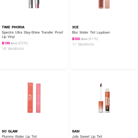
TIME PHORIA
3CE
Spectra Ultra Stay-Shine Transfer Proof
Blur Water Tint Laydown
Lip Vinyl
(41%)
฿350
฿590
(53%)
฿199
฿419
17 Variations
18 Variations
SO GLAM
SASI
Plummy Water Lip Tint
Jolly Sweet Lip Tint