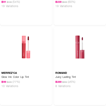
(54%)
(60%)
฿91
฿239
฿199
฿599
19 Variations
19 Variations
MERREZ'CA
ROM&ND
Glow Ink Color Lip Tint
Juicy Lasting Tint
How to Use:
(77%)
(26%)
฿99
฿289
฿430
฿390
10 Variations
8 Variations
ทาลิปออยล์บริเวณริมฝีปาก สามารถใช้เดี่ยวๆ เพื่อความชุ่มชื้นและสีสัน หรือทาทับ
ลิปสติกเพื่อเพิ่มความเงางามและบำรุงริมฝีปาก