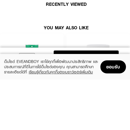
RECENTLY VIEWED
YOU MAY ALSO LIKE
ADD TO BAG
เว็บไซต์ EVEANDBOY เราใช้คุกกี้เพื่อพัฒนาประสิทธิภาพ และ
ยอมรับ
ประสบการณ์ที่ดีในการใช้เว็บไซต์ของคุณ คุณสามารถศึกษา
รายละเอียดได้ที่
เรียนรู้เกี่ยวกับคุกกี้ของเบราว์เซอร์เพิ่มเติม
Home
Home
Promotions
Promotions
Shopping Bag
Shopping Bag
Account
Account
BIFESTA
ODBO
Micellar Cleansing Sheet Acne Care (46
Hya Cleansing Pads ODR03
Sheets)
(39%)
฿159
฿259
฿290
2 Variations
2 Variations