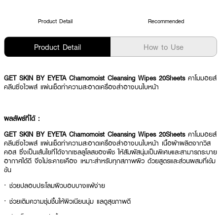
Product Detail
Recommended
Product Detail
How to Use
GET SKIN BY EYETA Chamomoist Cleansing Wipes 20Sheets
คาโมมอยส์
คลีนซิ่งไวพส์ แผ่นเช็ดทำความสะอาดเครื่องสำอางบนใบหน้า
ผลลัพธ์ที่ได้ :
GET SKIN BY EYETA Chamomoist Cleansing Wipes 20Sheets
คาโมมอยส์
คลีนซิ่งไวพส์ แผ่นเช็ดทำความสะอาดเครื่องสำอางบนใบหน้า เนื้อผ้าผลิตจากวิส
คอส ซึ่งเป็นเส้นใยที่ได้จากเซลลูโลสของพืช ให้สัมผัสนุ่มเป็นพิเศษและสามารถระบาย
อากาศได้ดี จึงไม่ระคายเคือง เหมาะสำหรับทุกสภาพผิว ด้วยสูตรและส่วนผสมที่เข้ม
ข้น
· ช่วยปลอบประโลมผิวบอบบางแพ้ง่าย
· ช่วยเติมความชุ่มชื้นให้ผิวเนียนนุ่ม แลดูสุขภาพดี
· ช่วยล็อกความชุ่มชื้น