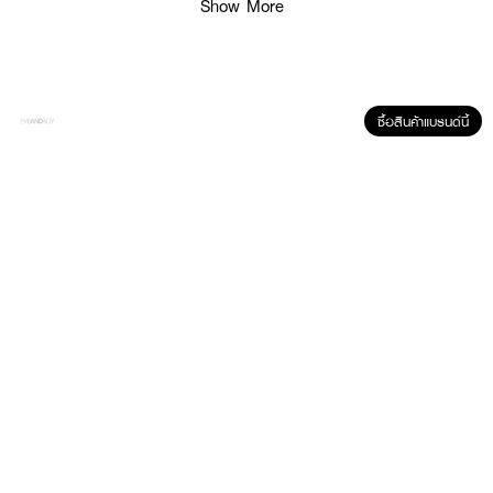
Show More
· ไม่ทำให้ผิวแห้งตึง
· FDA Registration No. : 10-2-6800045408
ซื้อสินค้าแบรนด์นี้
How To Use :
ใช้แผ่นทำความสะอาดเช็ดเบา ๆ ทั่วใบหน้า