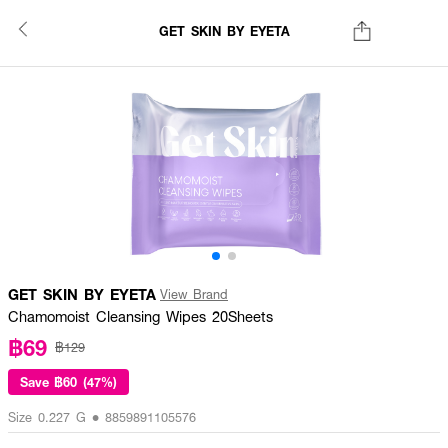
GET SKIN BY EYETA
GET SKIN BY EYETA
View Brand
Chamomoist Cleansing Wipes 20Sheets
฿69
฿129
Save
฿60 (47%)
Size 0.227 G • 8859891105576