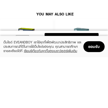
YOU MAY ALSO LIKE
ADD TO BAG
เว็บไซต์ EVEANDBOY เราใช้คุกกี้เพื่อพัฒนาประสิทธิภาพ และ
ยอมรับ
ประสบการณ์ที่ดีในการใช้เว็บไซต์ของคุณ คุณสามารถศึกษา
รายละเอียดได้ที่
เรียนรู้เกี่ยวกับคุกกี้ของเบราว์เซอร์เพิ่มเติม
Home
Home
Promotions
Promotions
Shopping Bag
Shopping Bag
Account
Account
PHILIPS
PHILIPS
Male Grooming series 5000 MG5920/15
BG3470/15 Philips Body Groomer
(44%)
(35%)
฿1,384
฿1,290
฿2,490
฿1,990
size 1 PCS
size 206 G