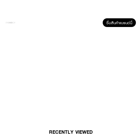
*ข้อควรระวัง: ไม่ควรจับใบมีดด้วยมือเปล่า และเก็บให้พ้นมือเด็ก
ซื้อสินค้าแบรนด์นี้
RECENTLY VIEWED