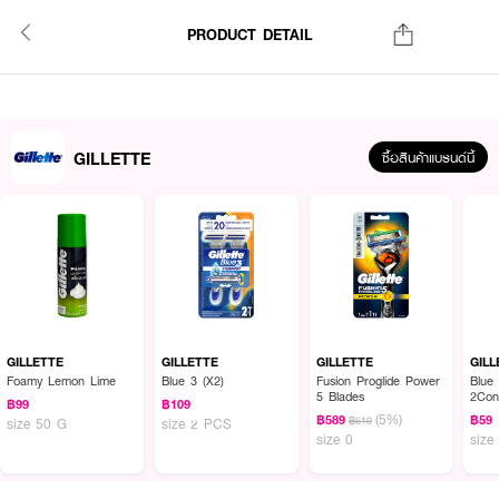
PRODUCT DETAIL
GILLETTE
ซื้อสินค้าแบรนด์นี้
GILLETTE
GILLETTE
GILLETTE
GILL
Foamy Lemon Lime
Blue 3 (X2)
Fusion Proglide Power
Blue 
5 Blades
2Con
฿99
฿109
(5%)
฿589
฿59
฿619
size 50 G
size 2 PCS
size 0
size