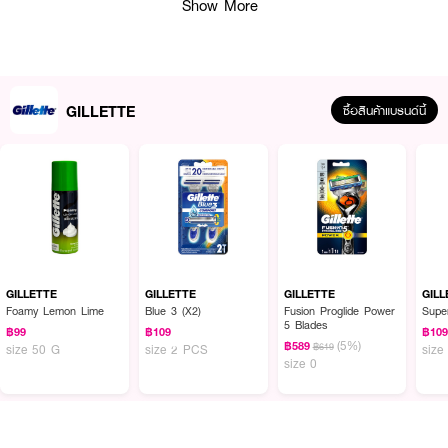
Show More
GILLETTE
ซื้อสินค้าแบรนด์นี้
ผลลัพธ์ที่ได้ :
GILLETTEVenus Comfortglide Freesia Scent 1Cartridge
สัมผัส
ประสบการณ์การโกนหนวดที่เรียบเนียนและสบายผิว ผสานกลิ่นหอมสดชื่นของดอก
GILLETTE
GILLETTE
GILLETTE
GILL
ฟรีเซีย ใบมีดเหล่านี้มีแถบมอยส์เจอร์ที่ช่วยปลดปล่อยบัตเตอร์บำรุงผิวกายเพื่อ
Foamy Lemon Lime
Blue 3 (X2)
Fusion Proglide Power
Supe
5 Blades
การโกนที่ลื่นไหลอย่างเหลือเชื่อ เหมาะสำหรับผิวแพ้ง่าย มั่นใจได้ถึงการโกนหนวดที่
฿99
฿109
฿10
(5%)
เกลี้ยงเกลาและสะอาดหมดจดทุกครั้ง
฿589
฿619
size 50 G
size 2 PCS
size
size 0
· ใบมีดแต่ละใบสามารถใช้งานได้นานถึงหนึ่งเดือน
· เพื่อการโกนที่เกลี้ยงเกลา เพื่อการโกนที่นุ่มนวล ไม่ระคายเคืองต่อผิว
· ออกแบบมาสำหรับผู้หญิงที่มีผิวแพ้ง่าย ช่วยปกป้องผิวจาก nicks บาดแผล