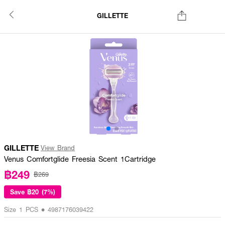
GILLETTE
GILLETTE
View Brand
Venus Comfortglide Freesia Scent 1Cartridge
฿249
฿269
Save
฿20 (7%)
Size 1 PCS • 4987176039422