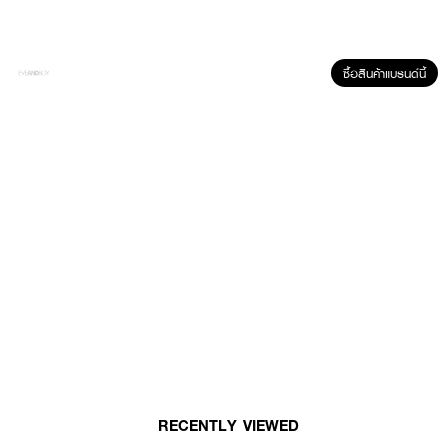
ซื้อสินค้าแบรนด์นี้
ผลลัพธ์ที่ได้ :
● ชุดมีดโกน สำหรับผู้หญิง
● ใบมีดแต่ละใบสามารถใช้งานได้นานถึงหนึ่งเดือน
● เพื่อการโกนที่เกลี้ยงเกลา เพื่อการโกนที่นุ่มนวล ไม่ระคายเคืองต่อผิว
● ออกแบบมาสำหรับผู้หญิงที่มีผิวแพ้ง่าย ช่วยปกป้องผิวจาก nicks บาดแผล
● ผลิตจากยางกันกระแทกที่ให้ความสบายรอบใบมีด
RECENTLY VIEWED