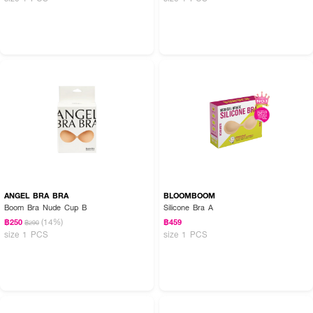
ANGEL BRA BRA
BLOOMBOOM
Boom Bra Nude Cup B
Silicone Bra A
(14%)
฿250
฿459
฿290
size 1 PCS
size 1 PCS