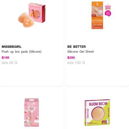
MISSBBGIRL
BE BETTER
Push up bra pads (Silicone)
Silicone Gel Sheet
฿189
฿290
size 50 G
size 100 G