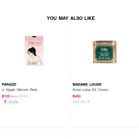
YOU MAY ALSO LIKE
PARAZZI
MADAME LOUISE
U Nipple Silicone Pads
Snow Lotus EX Cream
(50%)
฿125
฿450
฿250
size 45 G
Nude
How To Use :
ใช้ GILLETTE VENUS SMOOTH SENSITIVE สำหรับโกนขน