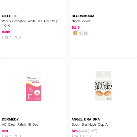
GILLETTE
BLOOMBOOM
Venus Cmftglide White Tea RZR 2Up
Nipple cover
1X4X4
฿219
฿399
Nude
size 1 PCS
DERMEDY
ANGEL BRA BRA
AC Clear Patch 18 Dot
Boom Bra Nude Cup A
(14%)
฿69
฿250
฿290
size 1 PCS
size 1 PCS