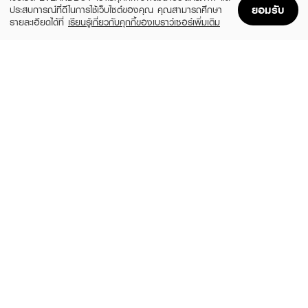
ยอมรับ
ประสบการณ์ที่ดีในการใช้เว็บไซต์ของคุณ คุณสามารถศึกษา
รายละเอียดได้ที่
เรียนรู้เกี่ยวกับคุกกี้ของเบราว์เซอร์เพิ่มเติม
Home
Home
Promotions
Promotions
Shopping Bag
Shopping Bag
Account
Account
ANGEL BRA BRA
FLOWER KNOWS
Skin Bra No Glue
The Sweetie Bear Collection Hand Held
Mirror
(49%)
฿92
฿179
(10%)
฿959
฿1,070
size 42 G
3 Variations
ANGEL BRA BRA
BLOOMBOOM
Wing Bra Black Cup B
Silicone Bra B
(14%)
฿250
฿459
฿290