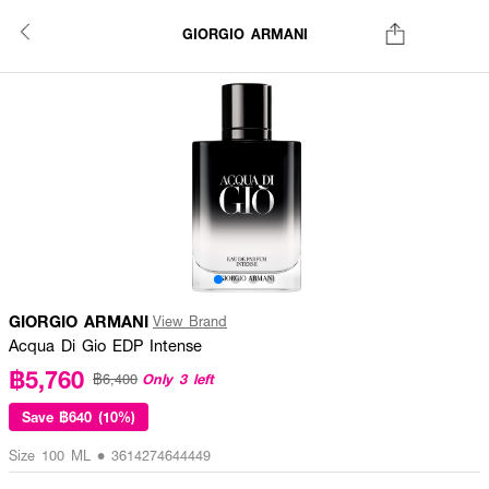
GIORGIO ARMANI
GIORGIO ARMANI
View Brand
Acqua Di Gio EDP Intense
฿5,760
Only 3 left
฿6,400
Save
฿640 (10%)
Size 100 ML • 3614274644449