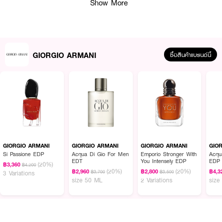
Show More
GIORGIO ARMANI
ซื้อสินค้าแบรนด์นี้
ผลลัพธ์ที่ได้ :
GIORGIO ARMANI Acqua Di Gio EDP Intense
น้ำหอมผู้ชายระดับพรีเมียมที่
GIORGIO ARMANI
GIORGIO ARMANI
GIORGIO ARMANI
GIO
ถ่ายทอดพลังแห่งธรรมชาติในช่วงเวลาที่ท้องทะเลและผืนดินมาบรรจบกัน โดดเด่น
Si Passione EDP
Acqua Di Gio For Men
Emporio Stronger With
Acqu
EDT
You Intensely EDP
EDP
ด้วยการตีความใหม่ของ Acqua Di Giò อันเป็นเอกลักษณ์ ผสานความสดชื่นของ
(20%)
฿3,360
฿4,200
(20%)
(20%)
กลิ่นทะเลเข้ากับความลุ่มลึกของไม้หอมและแอมเบอร์ได้อย่างลงตัว มอบกลิ่นหอมที่
฿2,960
฿2,800
฿4,3
฿3,700
฿3,500
3 Variations
size 50 ML
2 Variations
size
ทรงพลัง มีมิติ และติดทนนานยิ่งขึ้น เหมาะสำหรับผู้ชายที่มีความมั่นใจ ทันสมัย และ
เปี่ยมด้วยเสน่ห์
· น้ำหอมผู้ชายกลิ่น Aquatic Woody หรูหราและทันสมัย
· มอบความสดชื่นจาก Bergamot และ Aquatic Accord