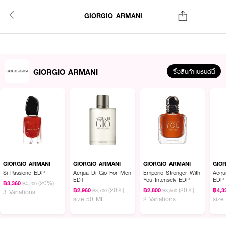
GIORGIO ARMANI
GIORGIO ARMANI
ซื้อสินค้าแบรนด์นี้
GIORGIO ARMANI
GIORGIO ARMANI
GIORGIO ARMANI
GIO
Si Passione EDP
Acqua Di Gio For Men
Emporio Stronger With
Acqu
EDT
You Intensely EDP
EDP
(20%)
฿3,360
฿4,200
(20%)
(20%)
฿2,960
฿2,800
฿4,3
฿3,700
฿3,500
3 Variations
size 50 ML
2 Variations
size