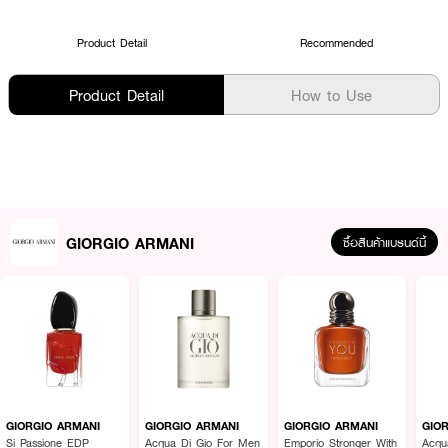
Product Detail
Recommended
Product Detail
How to Use
GIORGIO ARMANI
ซื้อสินค้าแบรนด์นี้
GIORGIO ARMANI
GIORGIO ARMANI
GIORGIO ARMANI
GIO
Si Passione EDP
Acqua Di Gio For Men
Emporio Stronger With
Acqu