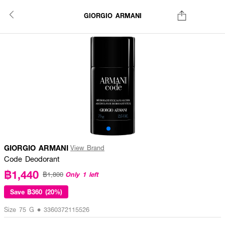
GIORGIO ARMANI
GIORGIO ARMANI
View Brand
Code Deodorant
฿1,440
Only 1 left
฿1,800
Save
฿360 (20%)
Size 75 G • 3360372115526