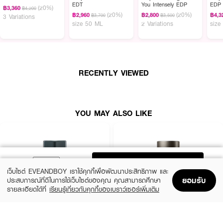
EDT
You Intensely EDP
EDP
(20%)
฿3,360
฿4,200
(20%)
(20%)
฿2,960
฿2,800
฿4,3
฿3,700
฿3,500
3 Variations
size 50 ML
2 Variations
size
RECENTLY VIEWED
YOU MAY ALSO LIKE
ADD TO BAG
เว็บไซต์ EVEANDBOY เราใช้คุกกี้เพื่อพัฒนาประสิทธิภาพ และ
ยอมรับ
ประสบการณ์ที่ดีในการใช้เว็บไซต์ของคุณ คุณสามารถศึกษา
รายละเอียดได้ที่
เรียนรู้เกี่ยวกับคุกกี้ของเบราว์เซอร์เพิ่มเติม
Home
Home
Promotions
Promotions
Shopping Bag
Shopping Bag
Account
Account
CALVIN KLEIN
GIORGIO ARMANI