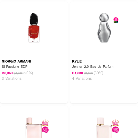
How To Use :
ฉีดน้ำหอม
GIORGIO ARMANI My Way Parfum
โดยตรงที่คอหรือข้อมือ (จุด
ชีพจร) ปล่อยให้ผลิตภัณฑ์แห้งบนผิวโดยไม่ต้องถู แนะนำให้ฉีดพรมตามจุดชีพจร
อาทิ หลังหู ข้อพับแขนและขาเพื่อที่จะทำให้น้ำหอมเผยกลิ่นออกมาได้ดียิ่งขึ้น
GIORGIO ARMANI
KYLIE
Si Passione EDP
Jenner 2.0 Eau de Parfum
(20%)
(30%)
฿3,360
฿1,330
฿4,200
฿1,900
3 Variations
4 Variations