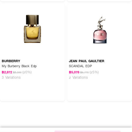
BURBERRY
JEAN PAUL GAULTIER
My Burberry Black Edp
SCANDAL EDP
(20%)
(25%)
฿2,872
฿5,078
฿3,590
฿6,770
3 Variations
2 Variations