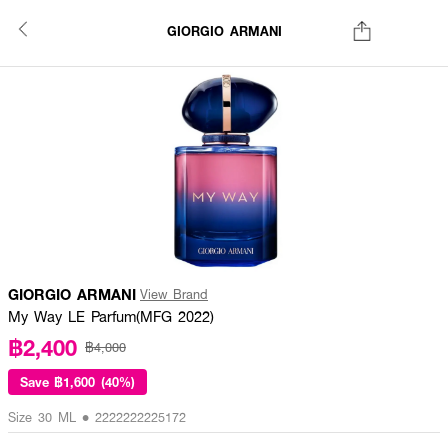
GIORGIO ARMANI
GIORGIO ARMANI
View Brand
My Way LE Parfum(MFG 2022)
฿2,400
฿4,000
Save
฿1,600 (40%)
Size 30 ML • 2222222225172