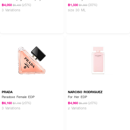
(25%)
(30%)
฿4,050
฿1,330
฿5,400
฿1,900
3 Variations
size 30 ML
PRADA
NARCISO RODRIGUEZ
Paradoxe Female EDP
For Her EDP
(20%)
(20%)
฿6,160
฿4,960
฿7,700
฿6,200
3 Variations
2 Variations