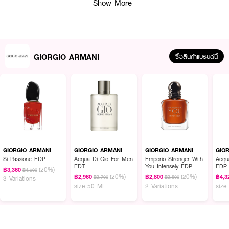
Show More
GIORGIO ARMANI
ซื้อสินค้าแบรนด์นี้
ผลลัพธ์ที่ได้ :
น้ำหอมแนวฟลอร่าวู้ดดี้
GIORGIO ARMANI My Way Parfum
ที่โดดเด่นด้วย
ความแตกต่างระหว่างโน้ตของดอกซ่อนกลิ่นที่สดใสและดอกไอริสพัลลิดาสีน้ำเงินอัน
งดงาม กลิ่นหอมนำมาด้วยกลิ่นซิตรัสสดชื่น โดดเด่นด้วยน้ำมันมะกรูดจากเมืองคา
ลาเบรีย ประเทศอิตาลี สร้างประกายความสดชื่นสว่างไสว เช่นเดียวกับดอกส้มจาก
GIORGIO ARMANI
GIORGIO ARMANI
GIORGIO ARMANI
GIO
อียิปต์ กลิ่นหอมของดอกส้มได้มาจากวิธีการปรุงแบบดั้งเดิมที่ปรับปรุงใหม่ ส่งผล
Si Passione EDP
Acqua Di Gio For Men
Emporio Stronger With
Acqu
EDT
You Intensely EDP
EDP
ให้เกิดการผสมผสานระหว่างความมีชีวิตชีวาและความซับซ้อนของดอกส้มกับพลัง
(20%)
฿3,360
฿4,200
(20%)
(20%)
ของผลไม้
฿2,960
฿2,800
฿4,3
฿3,700
฿3,500
3 Variations
size 50 ML
2 Variations
size
·
Top Notes :
Orange Blossom, Calabrian bergamot, Bitter Orange
·
Middle Notes :
Iris Pallida, Indian Tuberose, Ambrette (Musk Mallow)
·
Bottom Notes :
White Musk, Cedar, Bourbon Vanilla