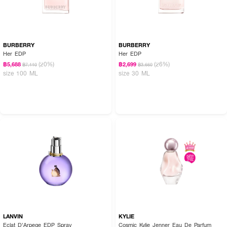
BURBERRY
BURBERRY
Her EDP
Her EDP
(20%)
(26%)
฿5,688
฿2,699
฿7,110
฿3,660
size 100 ML
size 30 ML
LANVIN
KYLIE
Eclat D'Arpege EDP Spray
Cosmic Kylie Jenner Eau De Parfum