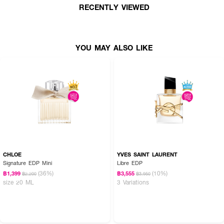
RECENTLY VIEWED
· ขนาด 30 ml.
YOU MAY ALSO LIKE
CHLOE
YVES SAINT LAURENT
Signature EDP Mini
Libre EDP
(36%)
(10%)
฿1,399
฿3,555
฿2,200
฿3,950
size 20 ML
3 Variations