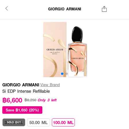
GIORGIO ARMANI
GIORGIO ARMANI
View Brand
Si EDP Intense Refillable
฿6,600
Only 3 left
฿8,250
Save
฿1,650 (20%)
30.00 ML
50.00 ML
100.00 ML
SOLD OUT