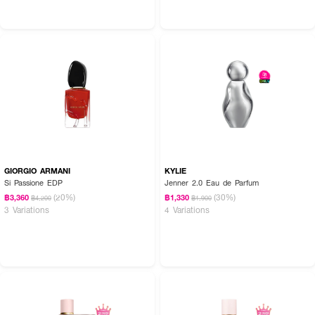
GIORGIO ARMANI
KYLIE
Si Passione EDP
Jenner 2.0 Eau de Parfum
(20%)
(30%)
฿3,360
฿1,330
฿4,200
฿1,900
3 Variations
4 Variations