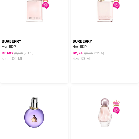
BURBERRY
BURBERRY
Her EDP
Her EDP
(20%)
(26%)
฿5,688
฿2,699
฿7,110
฿3,660
size 100 ML
size 30 ML