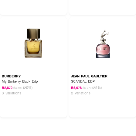
BURBERRY
JEAN PAUL GAULTIER
My Burberry Black Edp
SCANDAL EDP
(20%)
(25%)
฿2,872
฿5,078
฿3,590
฿6,770
3 Variations
2 Variations