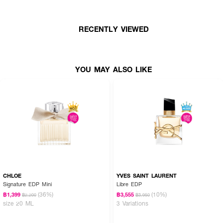
● BASE NOTES: BOURBON VANILLA & BLACK TEA
● ขนาด 100 ml.
RECENTLY VIEWED
How to Use :
YOU MAY ALSO LIKE
ฉีดน้ำหอมตามบริเวณจุดชีพจร เช่น ต้นคอ ข้อมือ ข้อพับแขน และสามารถเพิ่ม
ความหอมให้เสื้อผ้า พร้อมใช้ร่วมกับผลิตภัณฑ์อื่นๆ เพื่อกลิ่นที่ติดทนตลอดทั้งวัน
CHLOE
YVES SAINT LAURENT
Signature EDP Mini
Libre EDP
(36%)
(10%)
฿1,399
฿3,555
฿2,200
฿3,950
size 20 ML
3 Variations