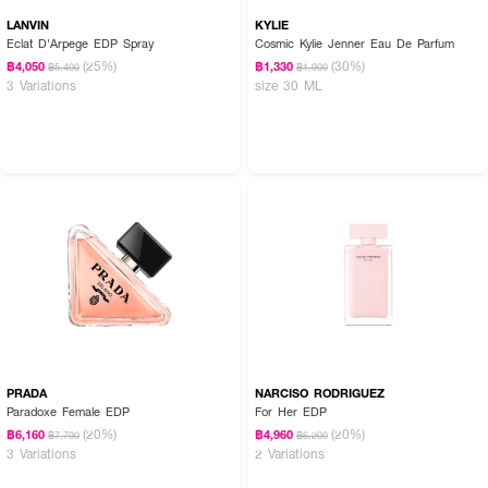
LANVIN
KYLIE
Eclat D'Arpege EDP Spray
Cosmic Kylie Jenner Eau De Parfum
(25%)
(30%)
฿4,050
฿1,330
฿5,400
฿1,900
3 Variations
size 30 ML
PRADA
NARCISO RODRIGUEZ
Paradoxe Female EDP
For Her EDP
(20%)
(20%)
฿6,160
฿4,960
฿7,700
฿6,200
3 Variations
2 Variations