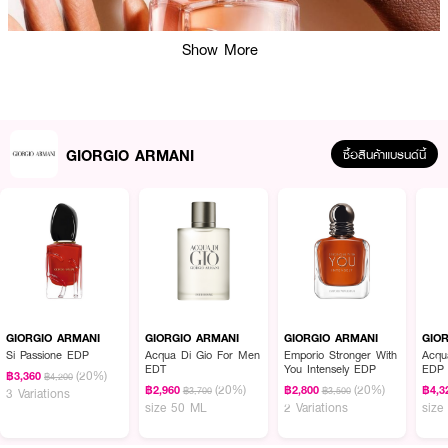
Show More
GIORGIO ARMANI
ซื้อสินค้าแบรนด์นี้
ผลลัพธ์ที่ได้ :
น้ำหอมสำหรับผู้หญิง ให้กลิ่นหอมหวานนุ่มละมุนของดอกไม้ ให้ความรู้สึกเย้ายวน
น่าดึงดูด
● GIORGIO ARMANI Si EDP Intense Refillable
GIORGIO ARMANI
GIORGIO ARMANI
GIORGIO ARMANI
GIO
Si Passione EDP
Acqua Di Gio For Men
Emporio Stronger With
Acqu
● น้ำหอมสำหรับผู้หญิง
EDT
You Intensely EDP
EDP
(20%)
฿3,360
฿4,200
(20%)
(20%)
฿2,960
฿2,800
฿4,3
฿3,700
฿3,500
3 Variations
● TOP NOTES: BLACKCURRANT NECTAR
size 50 ML
2 Variations
size
● HEART NOTE: S DAMASCENA ROSE & DAVANA