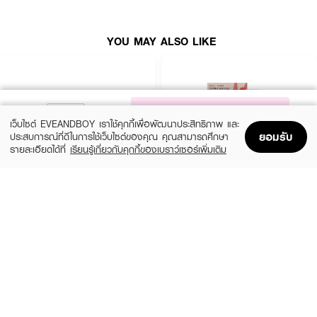
● เติมวิตามินให้ริมฝีปากระหว่างวัน
YOU MAY ALSO LIKE
สี
● Natural Charmer : ลิปสติกเนื้อแมทสีชมพูส้มพีช ให้ลุคสดใสดูเป็นธรรมชาติ
เหมาะสำหรับคนที่ต้องการเพิ่มเสน่ห์ให้ริมฝีปากในวันสบายๆ
NOTIFY ME
● So Alive : ลิปสติกเนื้อแมทโทนสีชมพูสดใส ให้ลุคสาวหวาน เหมาะกับการแต่ง
เว็บไซต์ EVEANDBOY เราใช้คุกกี้เพื่อพัฒนาประสิทธิภาพ และ
Everyday Look สามารถแต่งได้ทุกวันทุกโอกาส
ยอมรับ
ประสบการณ์ที่ดีในการใช้เว็บไซต์ของคุณ คุณสามารถศึกษา
● For Feminist : ลิปสติกเนื้อแมทโทนแดง ให้ลุคเรียบหรูสง่างาม ลุคสาวบริหาร
รายละเอียดได้ที่
เรียนรู้เกี่ยวกับคุกกี้ของเบราว์เซอร์เพิ่มเติม
มั่นใจ
Home
Home
Promotions
Promotions
Shopping Bag
Shopping Bag
Account
Account
BOBBI BROWN
BOBBI BROWN
Vitamin Enriched Face Base Duo
Vitamin Enriched Face Base Duo​
(10%)
(10%)
฿3,780
฿4,050
฿4,200
฿4,500
size 100 ML
size 100 ML