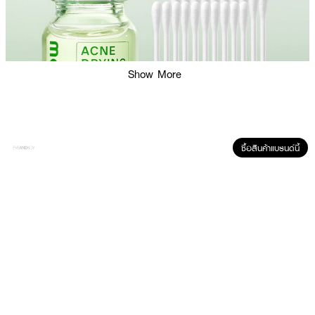
Show More
ซื้อสินค้าแบรนด์นี้
ผลลัพธ์ที่ได้:
โลชั่นแต้มสิวที่ออกแบบมาเพื่อดูแลปัญหาสิวเฉพาะจุดด้วย Quad-Action Acne
Defense ผสานการทำงานของ Zinc Oxide, Colloidal Sulfur, Salicylic Acid
และ Pionin เพื่อช่วยให้สิวแห้งและยุบเร็ว พร้อมปลอบประโลมผิวด้วย Calming
Complex ที่มีสารสกัดธรรมชาติจากส้มแมนดาริน, ใบมะกอก, คาวา และ Ectoin
ซึ่งช่วยลดการอักเสบ ระคายเคือง และฟื้นฟูผิวให้กลับมาสมดุล รอยสิวดูจางลง
พร้อมเสริมเกราะปกป้องผิว