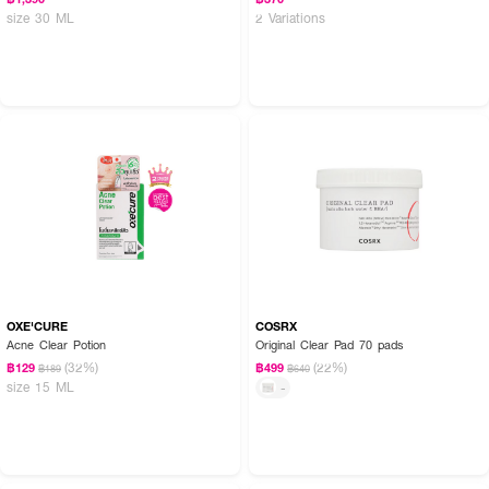
size 30 ML
2 Variations
How to Use:
• ห้ามเขย่าขวด
OXE'CURE
COSRX
Acne Clear Potion
Original Clear Pad 70 pads
• ใช้เฉพาะตอนกลางคืน
(32%)
(22%)
฿129
฿499
฿189
฿640
size 15 ML
-
• วางขวดให้อยู่ในแนวตั้งจนของเหลวและผงแยกชั้น
• ใช้ก้านแต้มจุ่มให้ถึงก้นขวด แล้วแต้มเฉพาะจุดที่เป็นสิว
• ปล่อยให้แห้ง และล้างออกในตอนเช้า