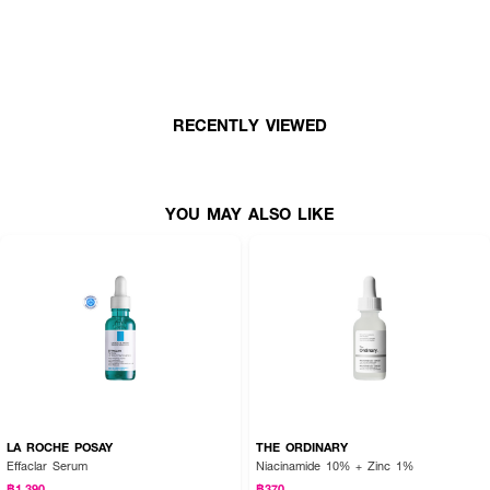
• โลชั่นแต้มสิวแบบ 2 ชั้น แยกผงและน้ำ
• เหมาะสำหรับสิวอักเสบ สิวหัวหนอง และสิวซีสต์
• ช่วยให้สิวแห้งเร็ว ลดรอยแดง
• มีสารสกัดจากธรรมชาติ ปลอบประโลมผิว
RECENTLY VIEWED
• ใช้เฉพาะก่อนนอน ทิ้งไว้ข้ามคืน
YOU MAY ALSO LIKE
เลขที่จดแจ้ง: 12-2-6800011517
ปริมาณสุทธิ: 10 กรัม
LA ROCHE POSAY
THE ORDINARY
Effaclar Serum
Niacinamide 10% + Zinc 1%
฿1,390
฿370