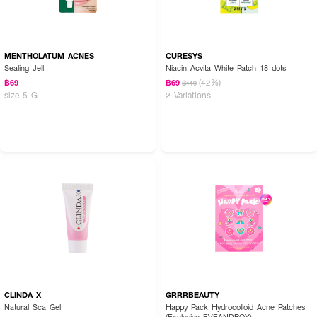
MENTHOLATUM ACNES
CURESYS
Sealing Jell
Niacin Acvita White Patch 18 dots
(42%)
฿69
฿69
฿119
size 5 G
2 Variations
CLINDA X
GRRRBEAUTY
Natural Sca Gel
Happy Pack Hydrocolloid Acne Patches
(Exclusive EVEANDBOY)