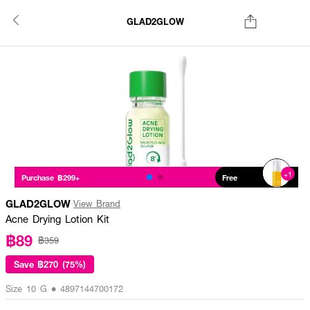
GLAD2GLOW
+1
Purchase ฿299+
Free
GLAD2GLOW
View Brand
Acne Drying Lotion Kit
฿89
฿359
Save
฿270 (75%)
Size 10 G • 4897144700172