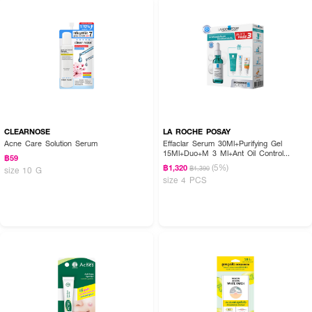
CLEARNOSE
LA ROCHE POSAY
Acne Care Solution Serum
Effaclar Serum 30Ml+Purifying Gel
15Ml+Duo+M 3 Ml+Ant Oil Control
฿59
Cream 3 Ml
(5%)
฿1,320
฿1,390
size 10 G
size 4 PCS