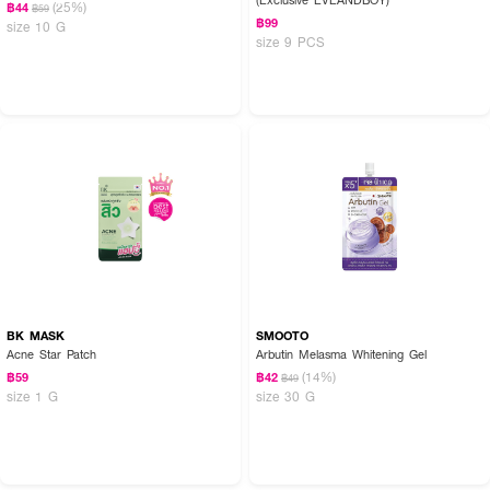
(25%)
฿44
฿59
฿99
size 10 G
size 9 PCS
BK MASK
SMOOTO
Acne Star Patch
Arbutin Melasma Whitening Gel
(14%)
฿59
฿42
฿49
size 1 G
size 30 G