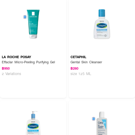
LA ROCHE POSAY
CETAPHIL
Effaclar Micro-Peeling Purifying Gel
Gental Skin Cleanser
฿950
฿260
2 Variations
size 125 ML