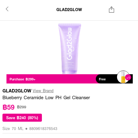
GLAD2GLOW
+1
Purchase ฿299+
Free
GLAD2GLOW
View Brand
Blueberry Ceramide Low PH Gel Cleanser
฿59
฿299
Save
฿240 (80%)
Size 70 ML • 8809618376543