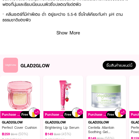
ฟองที่นุ่มและเรียบเนียนบนผิวซึ่งปลอดภัยต่อผิว
· คลีนเซอร์ที่มีค่าพีเอช ต่ำ อยู่ระหว่าง 5.5-6 ซึ่งใกล้เคียงกับค่า pH ตาม
ธรรมชาติของผิว
· ช่วยเพิ่มความชุ่มชื้นให้กับผิวและควบคุมการผลิตน้ำมันส่วนเกิน
Show More
· ช่วยสร้างฟองที่นุ่มและเรียบเนียนบนผิวซึ่งปลอดภัยต่อผิว
How To Use :
GLAD2GLOW
ซื้อสินค้าแบรนด์นี้
1.ล้างหน้าให้เปียกหมาดๆ และใช้ผลิตภัณฑ์ในปริมาณที่เหมาะสม
2.นวดฟองเบาๆทั่วใบหน้า
3.ล้างออกด้วยน้ำสะอาด
+1
+1
+1
Purchase ฿299+
Free
Purchase ฿299+
Free
Purchase ฿299+
Free
GLAD2GLOW
GLAD2GLOW
GLAD2GLOW
GLA
Perfect Cover Cushion
Brightening Lip Serum
Centella Allantoin
Perfe
Soothing Gel
Powd
(50%)
(45%)
฿259
฿149
฿519
฿269
Moisturizer
(56%)
฿149
฿15
฿339