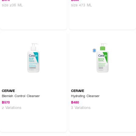
size 236 ML
size 473 ML
CERAVE
CERAVE
Blemish Control Cleanser
Hydrating Cleanser
฿570
฿480
2 Variations
3 Variations