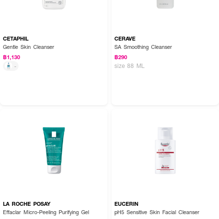
CETAPHIL
CERAVE
Gentle Skin Cleanser
SA Smoothing Cleanser
฿1,130
฿290
size 88 ML
-
LA ROCHE POSAY
EUCERIN
Effaclar Micro-Peeling Purifying Gel
pH5 Sensitive Skin Facial Cleanser