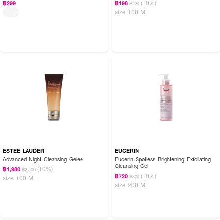
(10%)
฿299
฿198
฿220
size 100 ML
-
ESTEE LAUDER
EUCERIN
Advanced Night Cleansing Gelee
Eucerin Spotless Brightening Exfoliating
Cleansing Gel
(10%)
฿1,980
฿2,200
(10%)
฿720
฿800
size 100 ML
size 200 ML