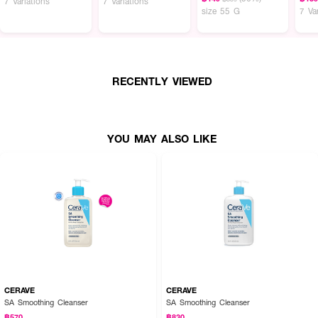
7 Variations
7 Variations
size 55 G
7 Va
RECENTLY VIEWED
YOU MAY ALSO LIKE
CERAVE
CERAVE
SA Smoothing Cleanser
SA Smoothing Cleanser
฿570
฿830