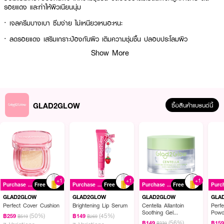
รอยแดง และทำให้ผิวเนียนนุ่ม
· เจลครีมบางเบา ซึมง่าย ไม่เหนียวเหนอะหนะ
· ลดรอยแดง เสริมเกราะป้องกันผิว เติมความชุ่มชื้น ปลอบประโลมผิว
Show More
· เหมาะสำหรับผิวแพ้ง่าย ผิวมัน ผิวแห้ง
· FDA Registration No. : 12-2-6800022812
How To Use :
GLAD2GLOW
ซื้อสินค้าแบรนด์นี้
ทาครีมให้ทั่วใบหน้าและลำคอเป็นประจำทุกวัน รอจนกว่าครีมจะซึมลงสู่ผิว สามารถ
ทาซ้ำได้ตามต้องการ
+1
+1
+1
Purchase ฿299+
Free
Purchase ฿299+
Free
Purchase ฿299+
Free
GLAD2GLOW
GLAD2GLOW
GLAD2GLOW
GLA
Perfect Cover Cushion
Brightening Lip Serum
Centella Allantoin
Perfe
Soothing Gel
Powd
(50%)
(45%)
฿259
฿149
฿519
฿269
Moisturizer
(56%)
฿149
฿15
฿339