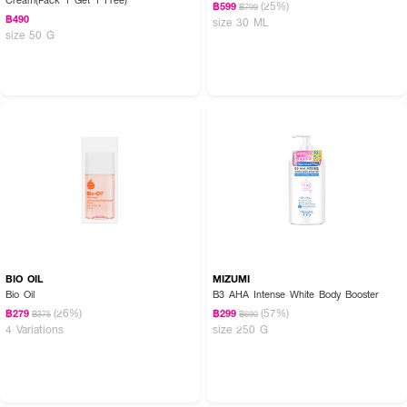
(25%)
฿599
฿799
฿490
size 30 ML
size 50 G
BIO OIL
MIZUMI
Bio Oil
B3 AHA Intense White Body Booster
(26%)
(57%)
฿279
฿299
฿375
฿690
4 Variations
size 250 G