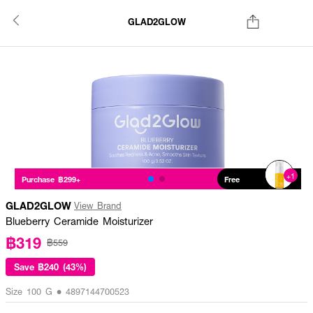
GLAD2GLOW
+1
Purchase ฿299+
Free
GLAD2GLOW
View Brand
Blueberry Ceramide Moisturizer
฿319
฿559
Save
฿240 (43%)
Size 100 G • 4897144700523