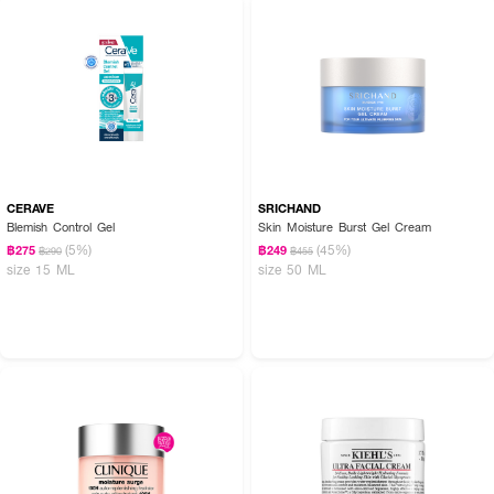
CERAVE
SRICHAND
Blemish Control Gel
Skin Moisture Burst Gel Cream
(5%)
(45%)
฿275
฿249
฿290
฿455
size 15 ML
size 50 ML