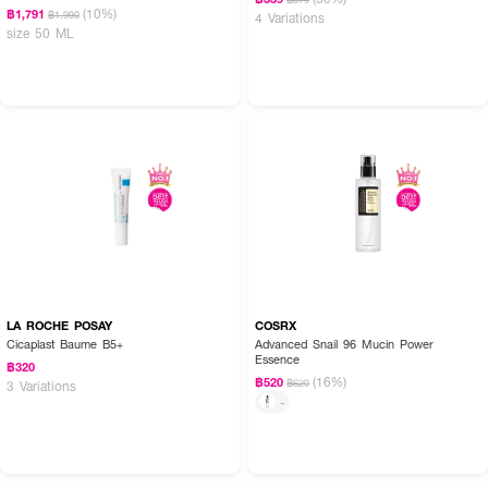
(10%)
฿1,791
฿1,990
4 Variations
size 50 ML
LA ROCHE POSAY
COSRX
Cicaplast Baume B5+
Advanced Snail 96 Mucin Power
Essence
฿320
(16%)
฿520
฿620
3 Variations
-