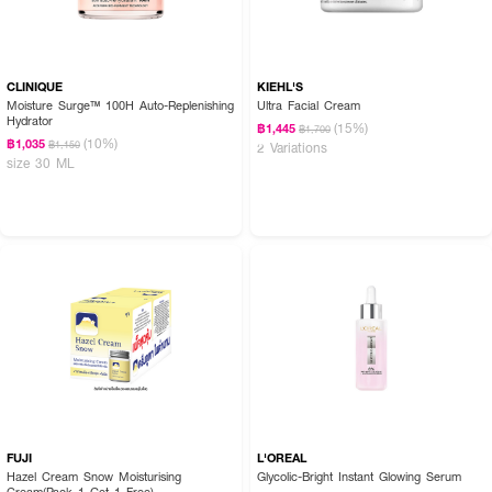
CLINIQUE
KIEHL'S
Moisture Surge™ 100H Auto-Replenishing
Ultra Facial Cream
Hydrator
(15%)
฿1,445
฿1,700
(10%)
฿1,035
฿1,150
2 Variations
size 30 ML
FUJI
L'OREAL
Hazel Cream Snow Moisturising
Glycolic-Bright Instant Glowing Serum
Cream(Pack 1 Get 1 Free)