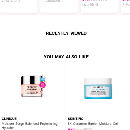
7 Variations
7 Variations
size 55 G
7 Va
RECENTLY VIEWED
YOU MAY ALSO LIKE
CLINIQUE
SKINTIFIC
Moisture Surge Extended Replenishing
5X Ceramide Barrier Moisture Gel
Hydrator
(50%)
฿339
฿679