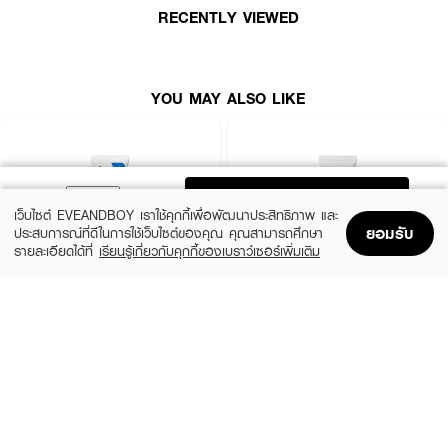
RECENTLY VIEWED
YOU MAY ALSO LIKE
ADD TO BAG
เว็บไซต์ EVEANDBOY เราใช้คุกกี้เพื่อพัฒนาประสิทธิภาพ และ
ยอมรับ
ประสบการณ์ที่ดีในการใช้เว็บไซต์ของคุณ คุณสามารถศึกษา
รายละเอียดได้ที่
เรียนรู้เกี่ยวกับคุกกี้ของเบราว์เซอร์เพิ่มเติม
Home
Home
Promotions
Promotions
Shopping Bag
Shopping Bag
Account
Account
CERAVE
LA ROCHE POSAY
Oil Control Moisturising Gel-Cream
Cicaplast Baume B5+ SPF 50
฿690
฿890
size 52 ML
size 40 ML