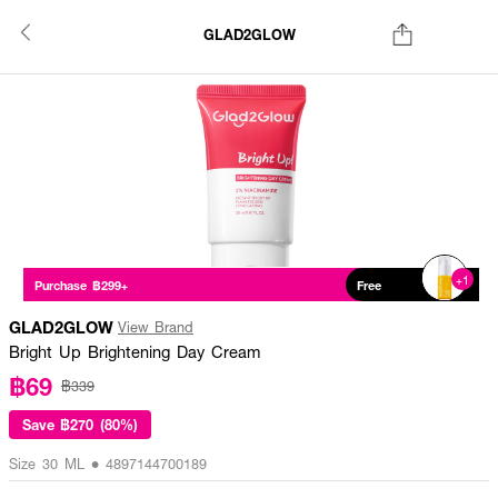
GLAD2GLOW
+1
Purchase ฿299+
Free
GLAD2GLOW
View Brand
Bright Up Brightening Day Cream
฿69
฿339
Save
฿270 (80%)
Size 30 ML • 4897144700189