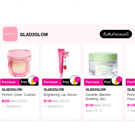
GLAD2GLOW
ซื้อสินค้าแบรนด์นี้
+1
+1
+1
Purchase ฿299+
Free
Purchase ฿299+
Free
Purchase ฿299+
Free
GLAD2GLOW
GLAD2GLOW
GLAD2GLOW
GLA
Perfect Cover Cushion
Brightening Lip Serum
Centella Allantoin
Perfe
Soothing Gel
Powd
(50%)
(45%)
฿259
฿149
฿519
฿269
Moisturizer
(56%)
฿149
฿15
฿339
7 Variations
7 Variations
size 55 G
7 Va