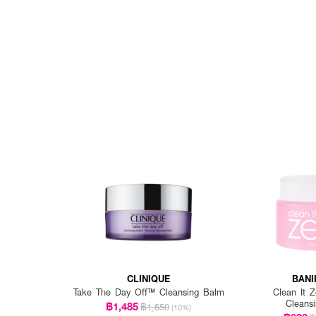
CLINIQUE
BANI
Take The Day Off™ Cleansing Balm
Clean It Z
Cleans
฿1,485
฿1,650
(10%)