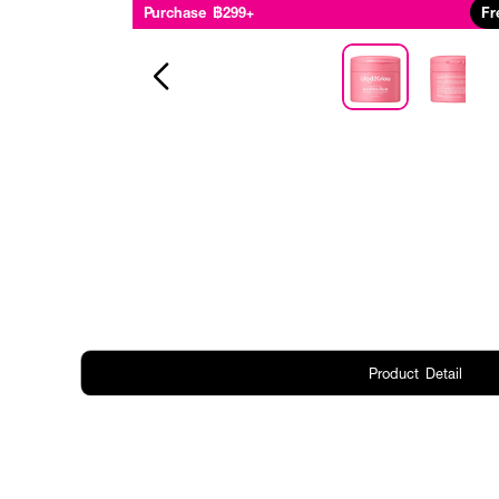
Purchase ฿299+
Fr
Product Detail