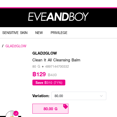
SENSITIVE SKIN
NEW
PRIVILEGE
/
GLAD2GLOW
GLAD2GLOW
Clean It All Cleansing Balm
80 G • 4897144700332
฿129
฿439
Save
฿310 (71%)
Variation:
80.00
80.00 G
+1