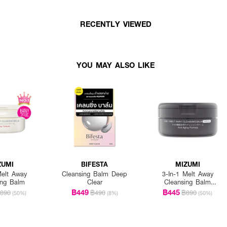
RECENTLY VIEWED
YOU MAY ALSO LIKE
ZUMI
BIFESTA
MIZUMI
Melt Away
Cleansing Balm Deep
3-In-1 Melt Away
ing Balm
Clear
Cleansing Balm
Charcoal
฿449
฿445
890
฿490
฿890
(50%)
(8%)
(50%)