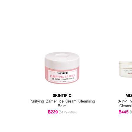
SKINTIFIC
MI
Purifying Barrier Ice Cream Cleansing
3-In-1 
Balm
Cleans
฿239
฿445
฿479
฿
(50%)