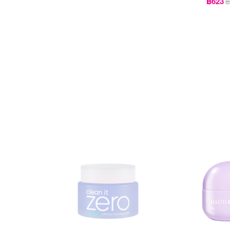
฿623
฿