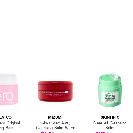
LA CO
MIZUMI
SKINTIFIC
ero Original
3-In-1 Melt Away
Clear All Cleansing
ing Balm
Cleansing Balm Warm
Balm