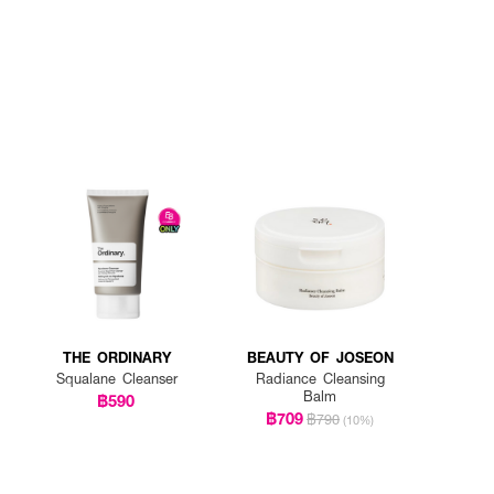
THE ORDINARY
BEAUTY OF JOSEON
Squalane Cleanser
Radiance Cleansing
Balm
฿590
฿709
฿790
(10%)