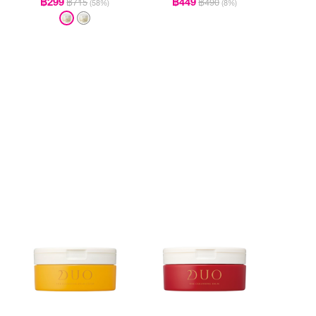
฿299
฿449
฿715
฿490
(58%)
(8%)