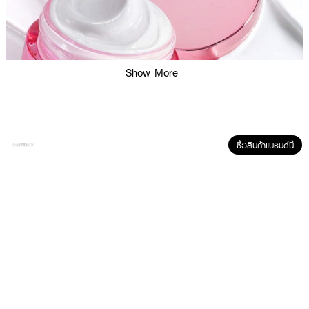
Show More
ซื้อสินค้าแบรนด์นี้
ผลลัพธ์ที่ได้ :
GLAD2GLOW Double Bright Day Cream
ดับเบิ้ล ไบรท์ เดย์ครีม มอยส์เจอร์
ไรเซอร์ที่เผยผิวกระจ่างใสดูฉ่ำโกลว์ พร้อมเติมความชุ่มชื้นให้ผิวในทุกเช้า เนื้อครีม
บางเบา เกลี่ยง่าย ช่วยปรับสีผิวให้ดูสม่ำเสมอพร้อมมอบคุณค่าการบำรุง ช่วยลด
ความหมองคล้ำและปรับสuผิวให้ดูกระจ่างใสขึ้น อุดมด้วยสารสกัดจาก 2%
Niacinamide, Peptide Complex และ Panthenol มอยส์เจอร์ไรเซอร์ที่ผสาน
คุณค่าการบำรุงไว้ในหนึ่งเดียว ไม่เพียงแค่เพิ่มความกระจ่างใส แต่ยังช่วยเติมความ
ชุ่มชื้นและฟื้นบำรุงให้ผิวแลดูเรียบเนียน เหมาะกับทุกสภาพผิวและทุกเฉดสีผิว