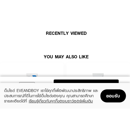
· มอยส์เจอร์ไรเซอร์สูตรกลางวัน เนื้อครีมบางเบา
· ช่วยให้ผิวดูชุ่มชื้น ฉ่ำโกลว์
· เหมาะกับทุกสภาพผิวและทุกโทนสีผิว
RECENTLY VIEWED
· ผสาน 2% Niacinamide, Peptide Complex และ Panthenol
· ใช้ได้ทุกวันในตอนเช้า
· FDA Registration No. : 12-2-6800009410
YOU MAY ALSO LIKE
How to Use :
ทาครีมให้ทั่วใบหน้าและลำคอเป็นประจำทุกวัน รอจนกว่าครีมจะซึมลงสู่ผิว สามารถ
ADD TO BAG
ทาซ้ำได้ตามต้องการ
เว็บไซต์ EVEANDBOY เราใช้คุกกี้เพื่อพัฒนาประสิทธิภาพ และ
ยอมรับ
ประสบการณ์ที่ดีในการใช้เว็บไซต์ของคุณ คุณสามารถศึกษา
รายละเอียดได้ที่
เรียนรู้เกี่ยวกับคุกกี้ของเบราว์เซอร์เพิ่มเติม
Home
Home
Promotions
Promotions
Shopping Bag
Shopping Bag
Account
Account
CERAVE
LA ROCHE POSAY
Oil Control Moisturising Gel-Cream
Cicaplast Baume B5+ SPF 50
฿690
฿890