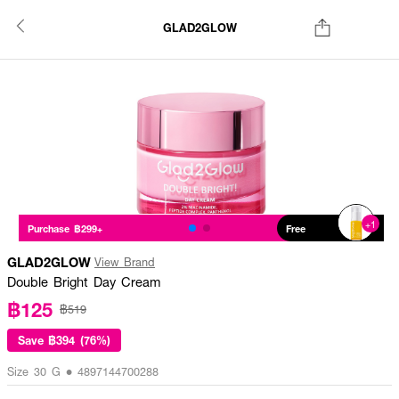
GLAD2GLOW
+1
Purchase ฿299+
Free
GLAD2GLOW
View Brand
Double Bright Day Cream
฿125
฿519
Save
฿394 (76%)
Size 30 G • 4897144700288