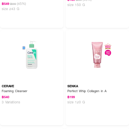
(45%)
฿549
฿999
size 150 G
size 243 G
CERAVE
SENKA
Foaming Cleanser
Perfect Whip Collagen in A
How To Use:
฿540
฿199
3 Variations
size 120 G
บีบผลิตภัณฑ์ในปริมาณที่พอเหมาะลงบนฝ่ามือ ผสมน้ำเล็กน้อยให้เกิดฟอง แล้ว
นวดเบาๆ ให้ทั่วใบหน้า โดยเว้นบริเวณรอบดวงตา จากนั้นล้างออกด้วยน้ำสะอาด