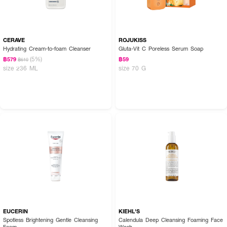
CERAVE
ROJUKISS
Hydrating Cream-to-foam Cleanser
Gluta-Vit C Poreless Serum Soap
(5%)
฿579
฿59
฿610
size 236 ML
size 70 G
EUCERIN
KIEHL'S
Spotless Brightening Gentle Cleansing
Calendula Deep Cleansing Foaming Face
Foam
Wash