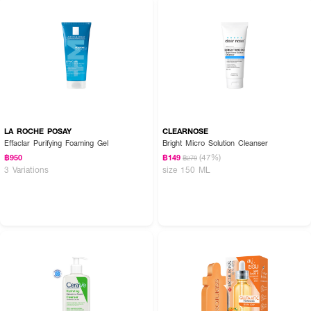
LA ROCHE POSAY
CLEARNOSE
Effaclar Purifying Foaming Gel
Bright Micro Solution Cleanser
(47%)
฿950
฿149
฿279
3 Variations
size 150 ML