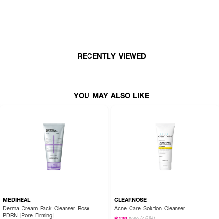
ช่วยทำความสะอาดสิ่งสกปรกและควบคุมความมันได้อย่างมีประสิทธิภาพ มอบผิว
สะอาดสดชื่น เผยผิวดูเนียนกระจ่างใสอย่างเป็นธรรมชาติ
· บำรุงผิวแบบ 3-in-1 - ควบคุมความมันบนใบหน้า มอบผิวดูกระจ่างใส พร้อม
เสริมเกราะป้องกันผิว
RECENTLY VIEWED
· ทำความสะอาดผิวหมดจดอย่างอ่อนโยน - ทำความสะอาดสิ่งสกปรกและขจัด
ความมันส่วนเกินโดยไม่ทำให้ผิวแห้งตึง
· ปรับสมดุลผิวพร้อมเติมความชุ่มชื้น - ช่วยปรับสมดุลผิวและคงความชุ่มชื้นให้ผิว
หลังล้างหน้า
YOU MAY ALSO LIKE
· บูสต์ผิวดูกระจ่างใส - รูขุมขนแลดูกระชับ เผยผิวดูเรียบเนียน เปล่งประกาย
· สูตรอ่อนโยน ใช้ได้ทุกวัน - ด้วยค่า pH ที่เหมาะกับสภาพผิวตามธรรมชาติ
พร้อมเนื้อเจลนุ่มละมุน ล้างออกง่าย
· FDA Registration No.: 12-2-6800028733
MEDIHEAL
CLEARNOSE
Derma Cream Pack Cleanser Rose
Acne Care Solution Cleanser
PDRN [Pore Firming]
(46%)
฿139
฿259