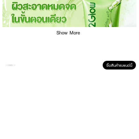
Show More
ซื้อสินค้าแบรนด์นี้
ผลลัพธ์ที่ได้ :
GLAD2GLOW Glycolic Acid Serum Facial Wash
คลีนเซอร์ที่ช่วยทำความ
สะอาดผิวอย่างล้ำลึก ปรับสมดุล พร้อมบำรุงผิวในขั้นตอนเดียว ผสานส่วนผสม
ของ Glycolic Acid + 0.5% Niacinamide เติมความชุ่มชื้นและเสริมเกราะป้องกัน
ผิว ด้วยสารบำรุงเข้มข้น 10 ชนิด* มีค่า pH ต่ำ สูตรอ่อนโยนต่อทุกสภาพผิว