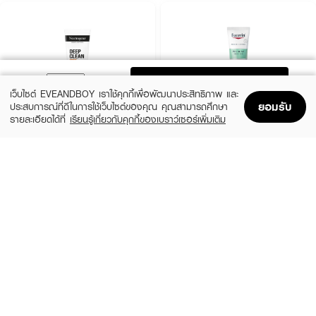
ADD TO BAG
เว็บไซต์ EVEANDBOY เราใช้คุกกี้เพื่อพัฒนาประสิทธิภาพ และ
ยอมรับ
ประสบการณ์ที่ดีในการใช้เว็บไซต์ของคุณ คุณสามารถศึกษา
รายละเอียดได้ที่
เรียนรู้เกี่ยวกับคุกกี้ของเบราว์เซอร์เพิ่มเติม
Home
Home
Promotions
Promotions
Shopping Bag
Shopping Bag
Account
Account
NEUTROGENA
EUCERIN
Deep Clean Acne Foam Cleanser
Pro Acne Solution Gentle Cleansing
Foam
(25%)
฿149
฿199
(10%)
฿594
฿660
size 100 ML
size 150 G