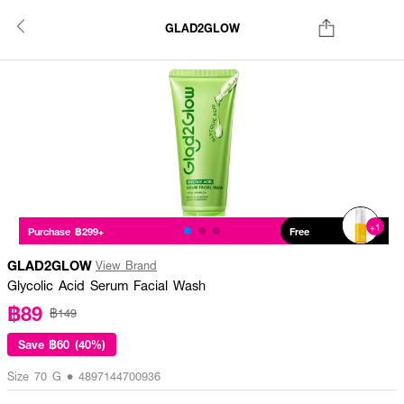
GLAD2GLOW
+1
Purchase ฿299+
Free
GLAD2GLOW
View Brand
Glycolic Acid Serum Facial Wash
฿89
฿149
Save
฿60 (40%)
Size 70 G • 4897144700936