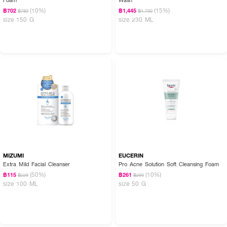
(10%)
(15%)
฿702
฿1,445
฿780
฿1,700
size 150 G
size 230 ML
MIZUMI
EUCERIN
Extra Mild Facial Cleanser
Pro Acne Solution Soft Cleansing Foam
(50%)
(10%)
฿115
฿261
฿229
฿290
size 100 ML
size 50 G