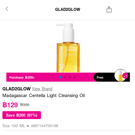
GLAD2GLOW
+1
Purchase ฿299+
Free
GLAD2GLOW
View Brand
Madagascar Centella Light Cleansing Oil
฿129
฿389
Save
฿260 (67%)
Size 100 ML • 4897144700196