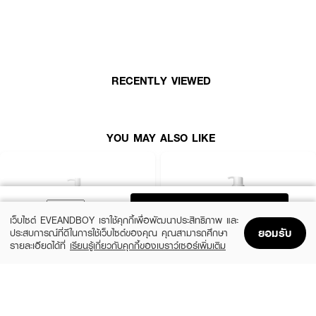
• ทำความสะอาดเมคอัพได้หมดจด
• สูตรอ่อนโยน ไม่ทำให้ผิวแห้ง
• เติมความชุ่มชื้นให้ผิว
RECENTLY VIEWED
• มีน้ำมันธรรมชาติจากคาเมลเลีย โจโจ้บา และเฮลิคริซัม
• ผิวรู้สึกสะอาดนุ่ม ไม่ระคายเคือง
YOU MAY ALSO LIKE
เลขที่จดแจ้ง:
12-2-6800008949
ปริมาณสุทธิ:
100 มล.
ADD TO BAG
เว็บไซต์ EVEANDBOY เราใช้คุกกี้เพื่อพัฒนาประสิทธิภาพ และ
ยอมรับ
ประสบการณ์ที่ดีในการใช้เว็บไซต์ของคุณ คุณสามารถศึกษา
How to Use:
รายละเอียดได้ที่
เรียนรู้เกี่ยวกับคุกกี้ของเบราว์เซอร์เพิ่มเติม
• หยดออยล์ในปริมาณที่เหมาะสมลงบนมือแห้ง
Home
Home
Promotions
Promotions
Shopping Bag
Shopping Bag
Account
Account
• นวดเบา ๆ บนใบหน้าที่แห้ง เพื่อช่วยละลายเมคอัพ
ANUA
SKIN1004
Heartleaf Pore Control Cleansing Oil
Madagascar Centella Light Cleansing Oil
• เช็ดออกด้วยสำลี หรือใช้น้ำล้างออกให้สะอาด
(19%)
฿660
฿890
฿810