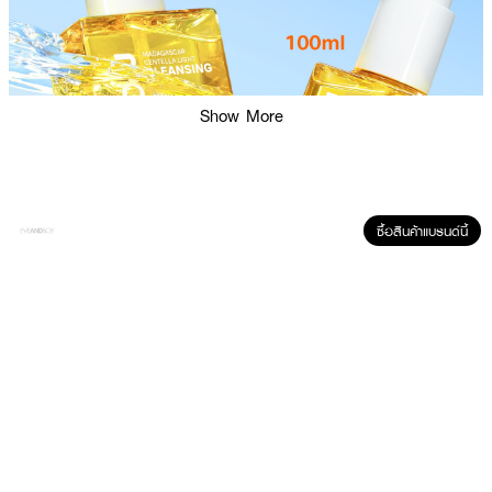
Show More
ซื้อสินค้าแบรนด์นี้
ผลลัพธ์ที่ได้:
คลีนซิ่งออยล์สูตรอ่อนโยน เนื้อสัมผัสบางเบา ไม่เหนียวเหนอะหนะ ช่วยละลาย
เมคอัพทั้งสูตรกันน้ำและไม่กันน้ำได้อย่างมีประสิทธิภาพ ด้วยเทคโนโลยี
Bicontinuous Microemulsions ช่วยขจัดสิ่งสกปรกอย่างล้ำลึกโดยไม่ทำให้ผิวแห้ง
ตึง พร้อมเติมความชุ่มชื้น และยังอุดมด้วย Centella Asiatica สารสกัดจากใบ
บัวบก ช่วยปลอบประโลม ลดโอกาสการระคายเคือง เหมาะกับผิวบอบบางหรือมี
แนวโน้มเป็นสิวง่าย