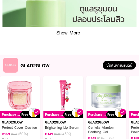
Show More
GLAD2GLOW
ซื้อสินค้าแบรนด์นี้
ผลลัพธ์ที่ได้ :
+1
+1
+1
Purchase ฿299+
Free
Purchase ฿299+
Free
Purchase ฿299+
Free
GLAD2GLOW Mugwort Salicylic Acid Acne Clay Stick
มาส์ก์โคลนชนิดแท่ง
ที่เหมาะกับการพกพาและใช้งานง่าย สามารถทาทั่วใบหน้าได้อย่างสม่ำเสมอในเพียง
GLAD2GLOW
GLAD2GLOW
GLAD2GLOW
GLA
แค่หนึ่งครั้ง ช่วยทำความสะอาดและปลอบประโลมผิวที่มีปัญหาสิวอย่างมี
Perfect Cover Cushion
Brightening Lip Serum
Centella Allantoin
Perfe
Soothing Gel
Powd
ประสิทธิภาพ ด้วยส่วนผสมของกรดซาลิไซลิก (Salicylic Acid) ที่ช่วยเร่ง
(50%)
(45%)
฿259
฿149
฿519
฿269
Moisturizer
(56%)
กระบวนการรักษาสิว เหมาะสำหรับผิวมัน ผิวที่มีแนวโน้มเป็นสิวง่าย และผิวบอบบาง
฿149
฿15
฿339