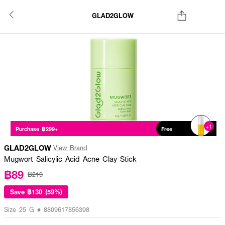
GLAD2GLOW
+1
Purchase ฿299+
Free
GLAD2GLOW
View Brand
Mugwort Salicylic Acid Acne Clay Stick
฿89
฿219
Save
฿130 (59%)
Size 25 G • 8809617856398