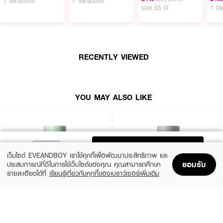
7 Variations
7 Variations
size 55 G
7 Va
แพ้ง่าย
· มาส์ก์โคลนชนิดแท่งที่เหมาะกับการพกพาและใช้งานง่าย
· ทาทั่วใบหน้าได้อย่างสม่ำเสมอในเพียงแค่หนึ่งครั้ง
· ช่วยทำความสะอาดและปลอบประโลมผิวที่มีปัญหาสิวอย่างมีประสิทธิภาพ
RECENTLY VIEWED
· ช่วยเร่งกระบวนการรักษาสิว
· เหมาะสำหรับผิวมัน ผิวที่มีแนวโน้มเป็นสิวง่าย และผิวบอบบางแพ้ง่าย
YOU MAY ALSO LIKE
How To Use :
1.ใช้ผลิตภัณฑ์ในปริมาณที่เหมาะสม โดยหลีกเลี่ยงบริเวณรอบดวงตา
ADD TO BAG
2.ทาผลิตภัณฑ์ทั่วใบหน้าทิ้งไว้ 10-15 นาที แล้วล้างออกด้วยน้ำสะอาด
เว็บไซต์ EVEANDBOY เราใช้คุกกี้เพื่อพัฒนาประสิทธิภาพ และ
ยอมรับ
ประสบการณ์ที่ดีในการใช้เว็บไซต์ของคุณ คุณสามารถศึกษา
3.เพื่อผลลัพธ์ที่ดีควรใช้สัปดาห์ละ 2-3 ครั้ง
รายละเอียดได้ที่
เรียนรู้เกี่ยวกับคุกกี้ของเบราว์เซอร์เพิ่มเติม
Home
Home
Promotions
Promotions
Shopping Bag
Shopping Bag
Account
Account
SKINTIFIC
SKINTIFIC
Mugwort Anti Pores & Acne Clay Stick
Alaska Volcano Pore Clay Stick
(55%)
(59%)
฿199
฿179
฿439
฿439