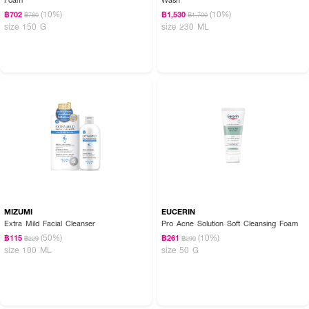
(10%)
(10%)
฿702
฿1,530
฿780
฿1,700
size 150 G
size 230 ML
MIZUMI
EUCERIN
Extra Mild Facial Cleanser
Pro Acne Solution Soft Cleansing Foam
(50%)
(10%)
฿115
฿261
฿229
฿290
size 100 ML
size 50 G