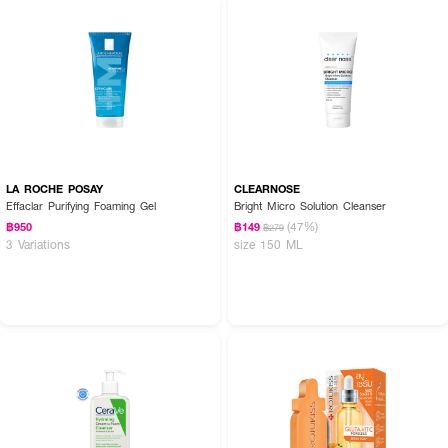
LA ROCHE POSAY
CLEARNOSE
Effaclar Purifying Foaming Gel
Bright Micro Solution Cleanser
(47%)
฿950
฿149
฿279
3 Variations
size 150 ML