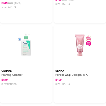
(45%)
฿549
฿999
size 150 G
size 243 G
CERAVE
SENKA
Foaming Cleanser
Perfect Whip Collagen in A
฿540
฿199
3 Variations
size 120 G