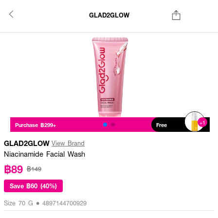
GLAD2GLOW
+1
Purchase ฿299+
Free
GLAD2GLOW
View Brand
Niacinamide Facial Wash
฿89
฿149
Save
฿60 (40%)
Size 70 G • 4897144700929