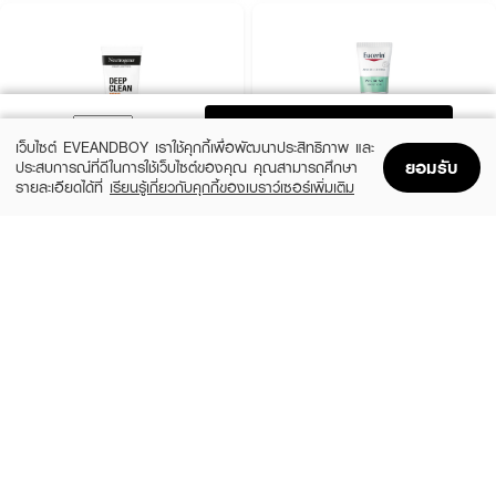
ADD TO BAG
เว็บไซต์ EVEANDBOY เราใช้คุกกี้เพื่อพัฒนาประสิทธิภาพ และ
ยอมรับ
ประสบการณ์ที่ดีในการใช้เว็บไซต์ของคุณ คุณสามารถศึกษา
รายละเอียดได้ที่
เรียนรู้เกี่ยวกับคุกกี้ของเบราว์เซอร์เพิ่มเติม
Home
Home
Promotions
Promotions
Shopping Bag
Shopping Bag
Account
Account
NEUTROGENA
EUCERIN
Deep Clean Acne Foam Cleanser
Pro Acne Solution Gentle Cleansing
Foam
(25%)
฿149
฿199
(10%)
฿594
฿660
size 100 ML
size 150 G