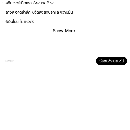
·
คลีนเซอร์เนื้อเจล Sakura Pink
·
ล้างสะอาดล้ำลึก ขจัดสิ่งสกปรกและความมัน
·
อ่อนโยน ไม่แห้งตึง
Show More
·
ช่วยให้ผิวสว่าง กระจ่างใส ชุ่มชื้น สุขภาพดี
· FDA Registration No. : 12-2-6800032339
How To Use :
ซื้อสินค้าแบรนด์นี้
บีบผลิตภัณฑืในปริมาณที่พอเหมาะลงบนฝ่ามือผสมน้ำเล็กน้องให้เกิดฟอง แล้ว
นวดเบาๆทั่วใบหน้า โดยเว้นบริเวณรอบดวงตา จากนั้นล้างด้วยน้ำสะอาด