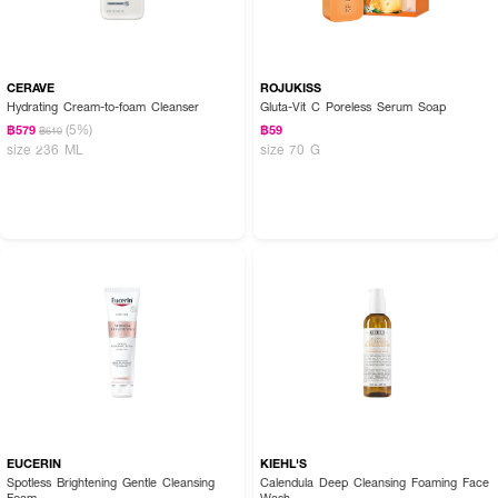
CERAVE
ROJUKISS
Hydrating Cream-to-foam Cleanser
Gluta-Vit C Poreless Serum Soap
(5%)
฿579
฿59
฿610
size 236 ML
size 70 G
EUCERIN
KIEHL'S
Spotless Brightening Gentle Cleansing
Calendula Deep Cleansing Foaming Face
Foam
Wash